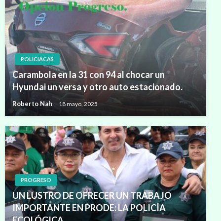
POLICIACAS
Carambola en la 31 con 94 al chocar un
Hyundai un versa y otro auto estacionado.
Roberto Nah
18 mayo, 2025
PROGRESO
UN LUSTRO DE OFRECER UN TRABAJO
IMPORTANTE EN PRODE: LA POLICÍA
ECOLÓGICA.