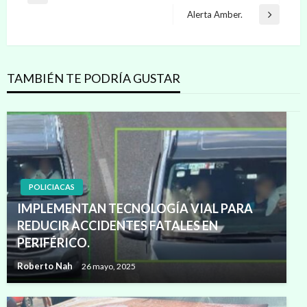
de
anterior
Alerta Amber.
Entrada
entradas
siguiente
TAMBIÉN TE PODRÍA GUSTAR
POLICIACAS
IMPLEMENTAN TECNOLOGÍA VIAL PARA
REDUCIR ACCIDENTES FATALES EN
PERIFÉRICO.
Roberto Nah
26 mayo, 2025