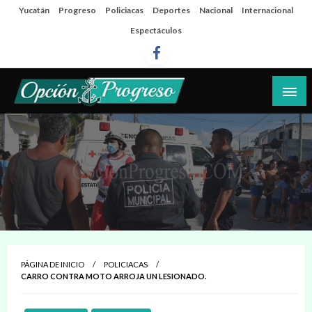
Salta
Yucatán
Progreso
Policiacas
Deportes
Nacional
Internacional
al
Espectáculos
contenido
Las noticias del día a día del puerto
Opción Progreso
PÁGINA DE INICIO
POLICIACAS
CARRO CONTRA MOTO ARROJA UN LESIONADO.