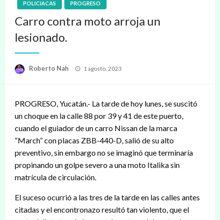
POLICIACAS
PROGRESO
Carro contra moto arroja un
lesionado.
Publicado
Roberto Nah
1 agosto, 2023
en
PROGRESO, Yucatán.- La tarde de hoy lunes, se suscitó
un choque en la calle 88 por 39 y 41 de este puerto,
cuando el guiador de un carro Nissan de la marca
“March” con placas ZBB-440-D, salió de su alto
preventivo, sin embargo no se imaginó que terminaría
propinando un golpe severo a una moto Italika sin
matrícula de circulación.
El suceso ocurrió a las tres de la tarde en las calles antes
citadas y el encontronazo resultó tan violento, que el