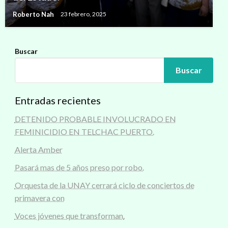
Roberto Nah
23 febrero, 2025
Buscar
Buscar
Entradas recientes
DETENIDO PROBABLE INVOLUCRADO EN
FEMINICIDIO EN TELCHAC PUERTO.
Alerta Amber
Pasará mas de 5 años preso por robo.
Orquesta de la UNAY cerrará ciclo de conciertos de
primavera con
Voces jóvenes que transforman.