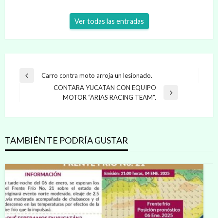
Ver todas las entradas
Navegación
Carro contra moto arroja un lesionado.
Entrada
de
CONTARA YUCATAN CON EQUIPO
anterior
Entrada
MOTOR “ARIAS RACING TEAM”.
entradas
siguiente
TAMBIÉN TE PODRÍA GUSTAR