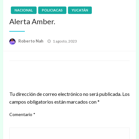
NACIONAL
POLICIACAS
YUCATÁN
Alerta Amber.
Publicado
Roberto Nah
1 agosto, 2023
en
DEJAR UNA RESPUESTA
Tu dirección de correo electrónico no será publicada.
Los
campos obligatorios están marcados con
*
Comentario
*