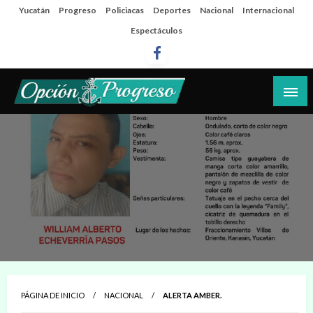
Salta
Yucatán
Progreso
Policiacas
Deportes
Nacional
Internacional
al
Espectáculos
contenido
Las noticias del día a día del puerto
Opción Progreso
PÁGINA DE INICIO
NACIONAL
ALERTA AMBER.