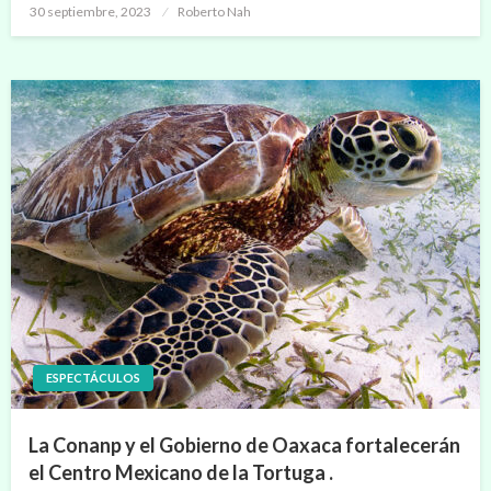
Publicado
30 septiembre, 2023
Roberto Nah
en
ESPECTÁCULOS
La Conanp y el Gobierno de Oaxaca fortalecerán
el Centro Mexicano de la Tortuga .