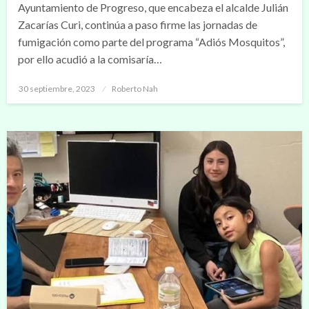
Ayuntamiento de Progreso, que encabeza el alcalde Julián
Zacarías Curi, continúa a paso firme las jornadas de
fumigación como parte del programa “Adiós Mosquitos”,
por ello acudió a la comisaría…
Publicado
30 septiembre, 2023
Roberto Nah
en