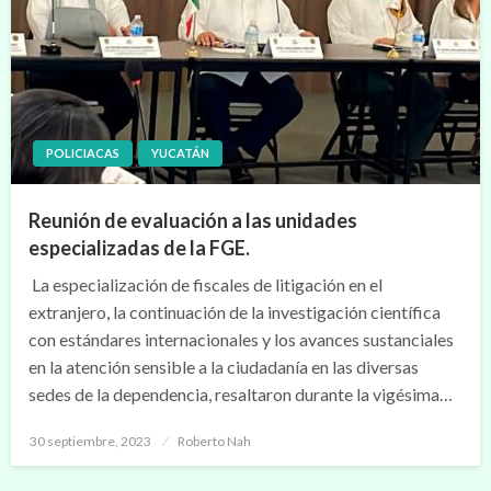
POLICIACAS
YUCATÁN
Reunión de evaluación a las unidades
especializadas de la FGE.
La especialización de fiscales de litigación en el
extranjero, la continuación de la investigación científica
con estándares internacionales y los avances sustanciales
en la atención sensible a la ciudadanía en las diversas
sedes de la dependencia, resaltaron durante la vigésima…
Publicado
30 septiembre, 2023
Roberto Nah
en