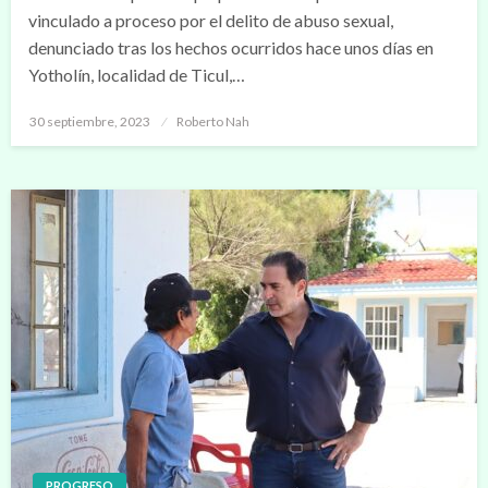
vinculado a proceso por el delito de abuso sexual,
denunciado tras los hechos ocurridos hace unos días en
Yotholín, localidad de Ticul,…
Publicado
30 septiembre, 2023
Roberto Nah
en
PROGRESO