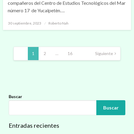
compañeros del Centro de Estudios Tecnológicos del Mar
número 17 de Yucalpetèn….
Publicado
30 septiembre, 2023
Roberto Nah
en
Navegación
de
1
2
…
16
Siguiente
entradas
Buscar
Buscar
Entradas recientes