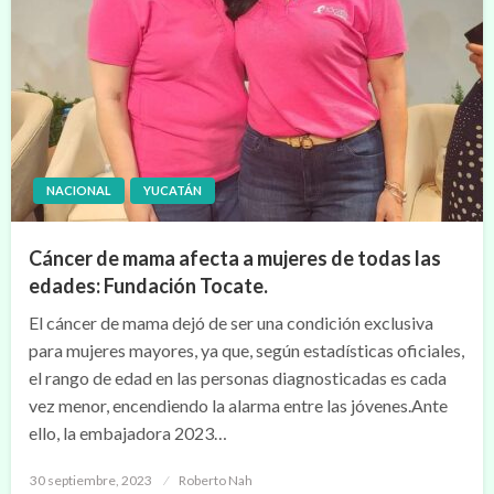
NACIONAL
YUCATÁN
Cáncer de mama afecta a mujeres de todas las
edades: Fundación Tocate.
El cáncer de mama dejó de ser una condición exclusiva
para mujeres mayores, ya que, según estadísticas oficiales,
el rango de edad en las personas diagnosticadas es cada
vez menor, encendiendo la alarma entre las jóvenes.Ante
ello, la embajadora 2023…
Publicado
30 septiembre, 2023
Roberto Nah
en