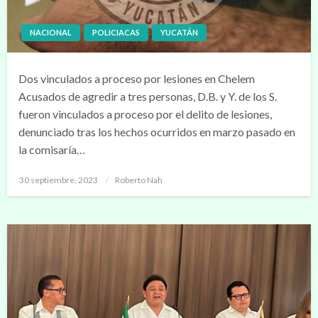
NACIONAL
POLICIACAS
YUCATÁN
Dos vinculados a proceso por lesiones en Chelem
Acusados de agredir a tres personas, D.B. y Y. de los S.
fueron vinculados a proceso por el delito de lesiones,
denunciado tras los hechos ocurridos en marzo pasado en
la comisaría…
Publicado
30 septiembre, 2023
Roberto Nah
en