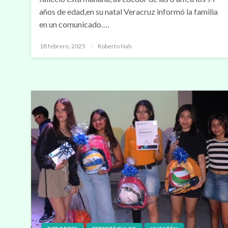
años de edad,en su natal Veracruz informó la familia
en un comunicado….
Publicado
18 febrero, 2025
Roberto Nah
en