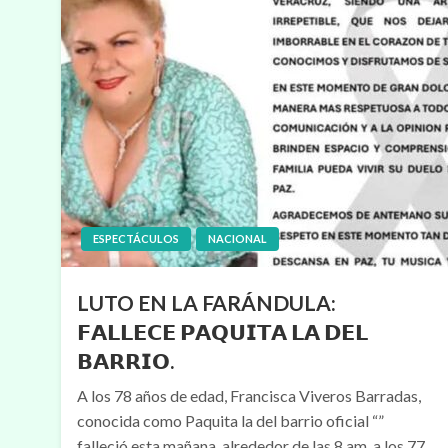
ESPECTÁCULOS
NACIONAL
LUTO EN LA FARÁNDULA:
𝗙𝗔𝗟𝗟𝗘𝗖𝗘 𝗣𝗔𝗤𝗨𝗜𝗧𝗔 𝗟𝗔 𝗗𝗘𝗟
𝗕𝗔𝗥𝗥𝗜𝗢.
A los 78 años de edad, Francisca Viveros Barradas,
conocida como Paquita la del barrio oficial “”
falleció esta mañana, alrededor de las 8 am, a los 77