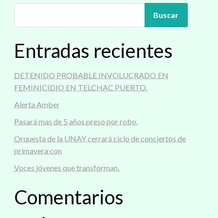
Buscar
Entradas recientes
DETENIDO PROBABLE INVOLUCRADO EN
FEMINICIDIO EN TELCHAC PUERTO.
Alerta Amber
Pasará mas de 5 años preso por robo.
Orquesta de la UNAY cerrará ciclo de conciertos de
primavera con
Voces jóvenes que transforman.
Comentarios