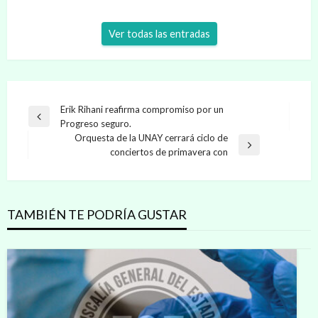
Ver todas las entradas
Navegación
Erik Rihani reafirma compromiso por un
Entrada
Progreso seguro.
de
anterior
Orquesta de la UNAY cerrará ciclo de
entradas
Entrada
conciertos de primavera con
siguiente
TAMBIÉN TE PODRÍA GUSTAR