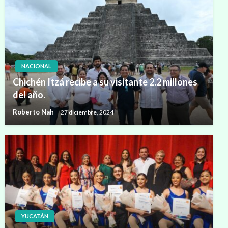
NACIONAL
Chichén Itzá recibe a su visitante 2.2 millones
del año.
Roberto Nah
27 diciembre, 2024
YUCATÁN