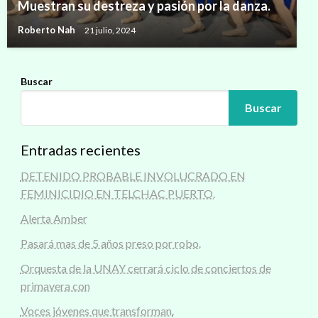
Muestran su destreza y pasión por la danza.
Roberto Nah
21 julio, 2024
Buscar
Buscar
Entradas recientes
DETENIDO PROBABLE INVOLUCRADO EN
FEMINICIDIO EN TELCHAC PUERTO.
Alerta Amber
Pasará mas de 5 años preso por robo.
Orquesta de la UNAY cerrará ciclo de conciertos de
primavera con
Voces jóvenes que transforman.