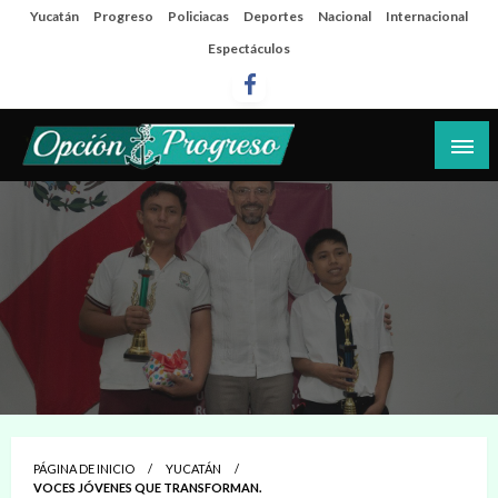
Salta
Yucatán
Progreso
Policiacas
Deportes
Nacional
Internacional
al
Espectáculos
contenido
Las noticias del día a día del puerto
Opción Progreso
PÁGINA DE INICIO
YUCATÁN
VOCES JÓVENES QUE TRANSFORMAN.