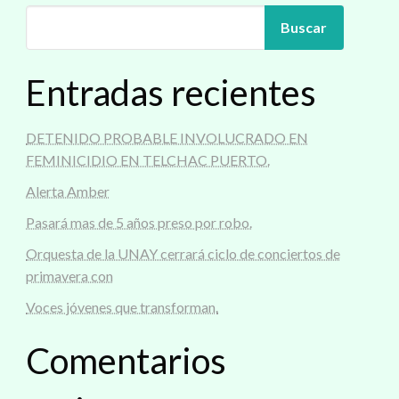
Buscar
Entradas recientes
DETENIDO PROBABLE INVOLUCRADO EN
FEMINICIDIO EN TELCHAC PUERTO.
Alerta Amber
Pasará mas de 5 años preso por robo.
Orquesta de la UNAY cerrará ciclo de conciertos de
primavera con
Voces jóvenes que transforman.
Comentarios