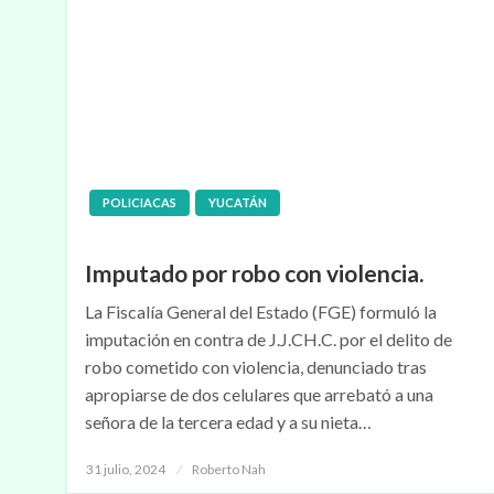
POLICIACAS
YUCATÁN
Imputado por robo con violencia.
La Fiscalía General del Estado (FGE) formuló la
imputación en contra de J.J.CH.C. por el delito de
robo cometido con violencia, denunciado tras
apropiarse de dos celulares que arrebató a una
señora de la tercera edad y a su nieta…
Publicado
31 julio, 2024
Roberto Nah
en