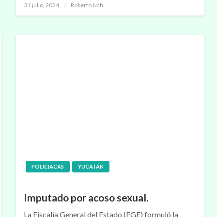
Publicado
31 julio, 2024
Roberto Nah
en
POLICIACAS
YUCATÁN
Imputado por acoso sexual.
La Fiscalía General del Estado (FGE) formuló la