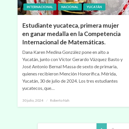
INTERNACIONAL
NACIONAL
YUCATÁN
Estudiante yucateca, primera mujer
en ganar medalla en la Competencia
Internacional de Matemáticas.
Dana Karen Medina González pone en alto a
Yucatán, junto con Víctor Gerardo Vázquez Basto y
José Antonio Bernal Massa de sexto de primaria,
quienes recibieron Mención Honorífica. Mérida,
Yucatán, 30 de julio de 2024. Los tres estudiantes
yucatecos, que…
Publicado
30 julio, 2024
Roberto Nah
en
Navegación