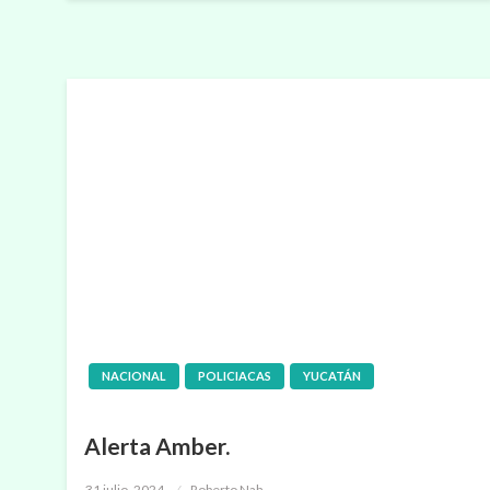
NACIONAL
POLICIACAS
YUCATÁN
Alerta Amber.
Publicado
31 julio, 2024
Roberto Nah