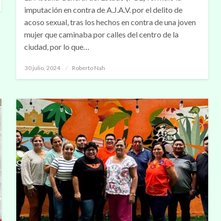
imputación en contra de A.J.A.V. por el delito de
acoso sexual, tras los hechos en contra de una joven
mujer que caminaba por calles del centro de la
ciudad, por lo que…
Publicado
30 julio, 2024
Roberto Nah
en