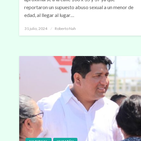
reportaron un supuesto abuso sexual a un menor de
edad, al llegar al lugar…
Publicado
31 julio, 2024
Roberto Nah
en