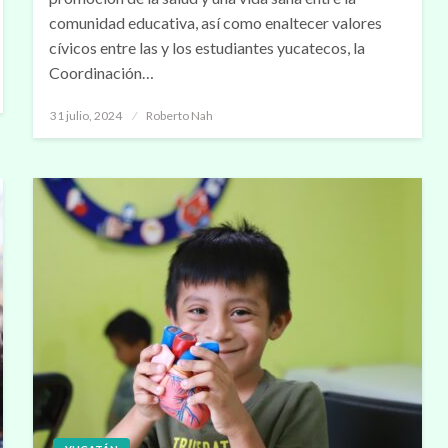
comunidad educativa, así como enaltecer valores
cívicos entre las y los estudiantes yucatecos, la
Coordinación…
Publicado
31 julio, 2024
Roberto Nah
en