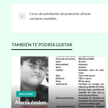
Coros de estudiantes de preescolar ofrecen
Navegación
Entrada
concierto navideño.
anterior
de
entradas
TAMBIÉN TE PODRÍA GUSTAR
NACIONAL
Alerta Amber.