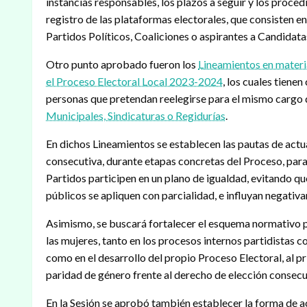
instancias responsables, los plazos a seguir y los proce
registro de las plataformas electorales, que consisten en
Partidos Políticos, Coaliciones o aspirantes a Candidat
Otro punto aprobado fueron los
Lineamientos en materi
el Proceso Electoral Local 2023-2024
, los cuales tiene
personas que pretendan reelegirse para el mismo cargo q
Municipales, Sindicaturas o Regidurías
.
En dichos Lineamientos se establecen las pautas de actua
consecutiva, durante etapas concretas del Proceso, para
Partidos participen en un plano de igualdad, evitando qu
públicos se apliquen con parcialidad, e influyan negativ
Asimismo, se buscará fortalecer el esquema normativo pa
las mujeres, tanto en los procesos internos partidistas c
como en el desarrollo del propio Proceso Electoral, al pr
paridad de género frente al derecho de elección consecu
En la Sesión se aprobó también establecer la forma de acr