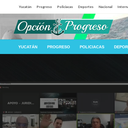
Salta
Yucatán
Progreso
Policiacas
Deportes
Nacional
Intern
al
contenido
Las noticias del día a día del puerto
Opción Progreso
YUCATÁN
PROGRESO
POLICIACAS
DEPOR