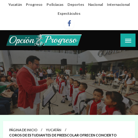
Salta
Yucatán
Progreso
Policiacas
Deportes
Nacional
Internacional
al
Espectáculos
contenido
Las noticias del día a día del puerto
Opción Progreso
PÁGINA DE INICIO
YUCATÁN
COROS DE ESTUDIANTES DE PREESCOLAR OFRECEN CONCIERTO