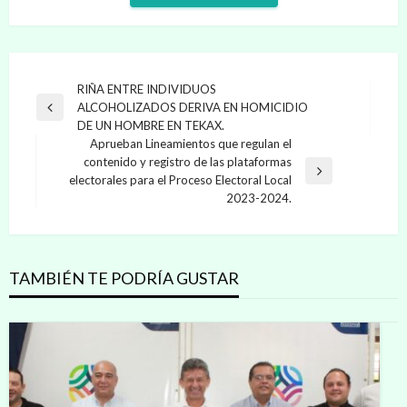
Navegación
RIÑA ENTRE INDIVIDUOS
ALCOHOLIZADOS DERIVA EN HOMICIDIO
de
Entrada
DE UN HOMBRE EN TEKAX.
anterior
entradas
Aprueban Lineamientos que regulan el
contenido y registro de las plataformas
Entrada
electorales para el Proceso Electoral Local
siguiente
2023-2024.
TAMBIÉN TE PODRÍA GUSTAR