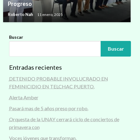
Progreso
Roberto Nah
11 enero, 2025
Buscar
Buscar
Entradas recientes
DETENIDO PROBABLE INVOLUCRADO EN
FEMINICIDIO EN TELCHAC PUERTO.
Alerta Amber
Pasará mas de 5 años preso por robo.
Orquesta de la UNAY cerrará ciclo de conciertos de
primavera con
Voces jóvenes que transforman.