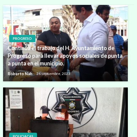
PROGRESO
Continúa el trabajo del H. Ayuntamiento de
Progreso para llevar apoyos sociales de punta
a punta en el municipio.
Roberto Nah
26 septiembre, 2023
POLICIACAS