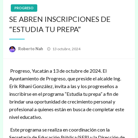
PROGRESO
SE ABREN INSCRIPCIONES DE
“ESTUDIA TU PREPA”
Publicado
Roberto Nah
13 octubre, 2024
en
Progreso, Yucatán a 13 de octubre de 2024. El
Ayuntamiento de Progreso, que preside el alcalde Ing.
Erik Rihani González, invita a las y los progreseños a
inscribirse en el programa “Estudia tu prepa” a fin de
brindar una oportunidad de crecimiento personal y
profesional a quienes están en busca de completar este
nivel educativo.
Este programa se realiza en coordinación con la
Secretaría de Educación Pública (SEP) y la Dirección de