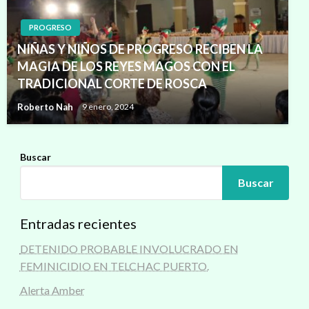
PROGRESO
NIÑAS Y NIÑOS DE PROGRESO RECIBEN LA
MAGIA DE LOS REYES MAGOS CON EL
TRADICIONAL CORTE DE ROSCA
Roberto Nah
9 enero, 2024
Buscar
Buscar
Entradas recientes
DETENIDO PROBABLE INVOLUCRADO EN
FEMINICIDIO EN TELCHAC PUERTO.
Alerta Amber