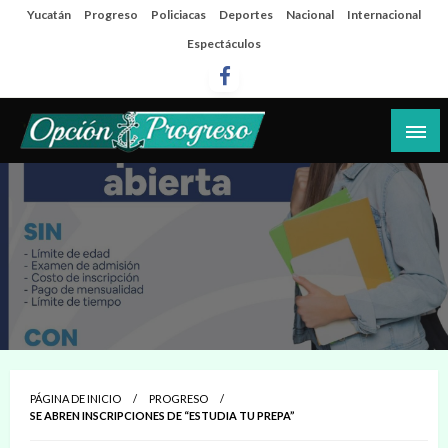
Salta
Yucatán
Progreso
Policiacas
Deportes
Nacional
Internacional
al
Espectáculos
contenido
Las noticias del día a día del puerto
Opción Progreso
PÁGINA DE INICIO
PROGRESO
SE ABREN INSCRIPCIONES DE “ESTUDIA TU PREPA”