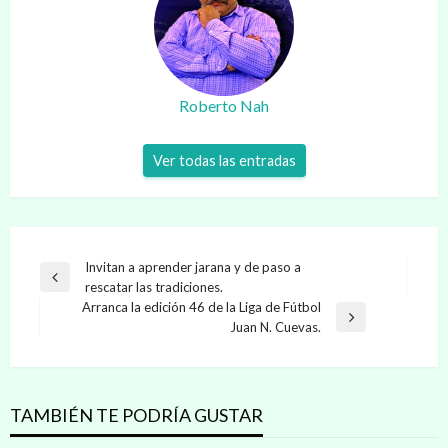
Roberto Nah
Ver todas las entradas
Navegación
Invitan a aprender jarana y de paso a
Entrada
rescatar las tradiciones.
de
anterior
Arranca la edición 46 de la Liga de Fútbol
entradas
Entrada
Juan N. Cuevas.
siguiente
TAMBIÉN TE PODRÍA GUSTAR