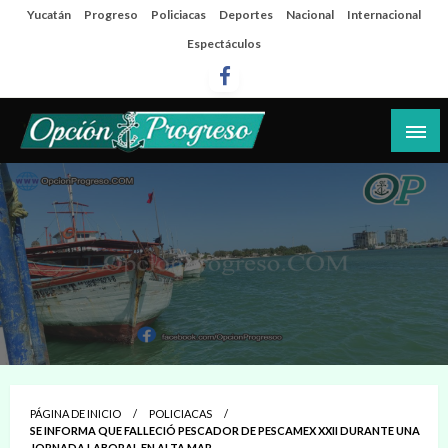
Salta
Yucatán
Progreso
Policiacas
Deportes
Nacional
Internacional
al
Espectáculos
contenido
Las noticias del día a día del puerto
Opción Progreso
PÁGINA DE INICIO
POLICIACAS
SE INFORMA QUE FALLECIÓ PESCADOR DE PESCAMEX XXII DURANTE UNA
JORNADA LABORAL EN ALTA MAR.