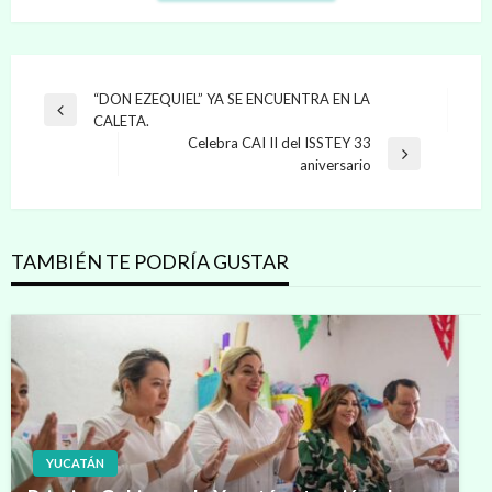
Navegación
“DON EZEQUIEL” YA SE ENCUENTRA EN LA
Entrada
CALETA.
de
anterior
Celebra CAI II del ISSTEY 33
entradas
Entrada
aniversario
siguiente
TAMBIÉN TE PODRÍA GUSTAR
YUCATÁN