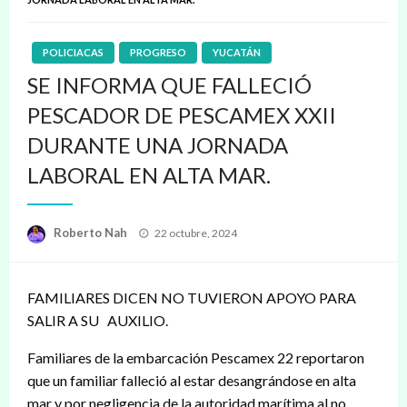
POLICIACAS
PROGRESO
YUCATÁN
SE INFORMA QUE FALLECIÓ
PESCADOR DE PESCAMEX XXII
DURANTE UNA JORNADA
LABORAL EN ALTA MAR.
Publicado
Roberto Nah
22 octubre, 2024
en
FAMILIARES DICEN NO TUVIERON APOYO PARA
SALIR A SU AUXILIO.
Familiares de la embarcación Pescamex 22 reportaron
que un familiar falleció al estar desangrándose en alta
mar y por negligencia de la autoridad marítima al no