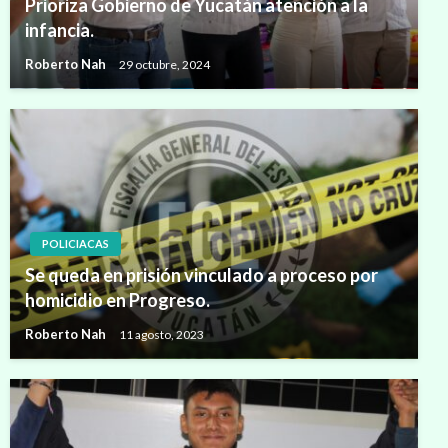
Prioriza Gobierno de Yucatán atención a la
infancia.
Roberto Nah
29 octubre, 2024
POLICIACAS
Se queda en prisión vinculado a proceso por
homicidio en Progreso.
Roberto Nah
11 agosto, 2023