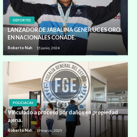
DEPORTES
LANZADOR DE JABALINA GENER UC ES ORO
EN NACIONALES CONADE.
Roberto Nah
15 junio, 2024
POLICIACAS
Vinculado a proceso por daños en propiedad
ajena.
Roberto Nah
19 marzo, 2025