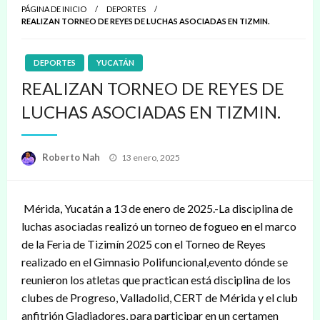
PÁGINA DE INICIO
DEPORTES
REALIZAN TORNEO DE REYES DE LUCHAS ASOCIADAS EN TIZMIN.
DEPORTES
YUCATÁN
REALIZAN TORNEO DE REYES DE
LUCHAS ASOCIADAS EN TIZMIN.
Publicado
Roberto Nah
13 enero, 2025
en
Mérida, Yucatán a 13 de enero de 2025.-La disciplina de
luchas asociadas realizó un torneo de fogueo en el marco
de la Feria de Tizimín 2025 con el Torneo de Reyes
realizado en el Gimnasio Polifuncional,evento dónde se
reunieron los atletas que practican está disciplina de los
clubes de Progreso, Valladolid, CERT de Mérida y el club
anfitrión Gladiadores, para participar en un certamen