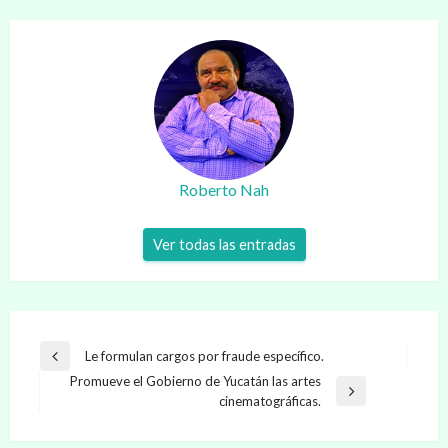
Roberto Nah
Ver todas las entradas
Navegación
Le formulan cargos por fraude específico.
Entrada
de
Promueve el Gobierno de Yucatán las artes
anterior
Entrada
cinematográficas.
entradas
siguiente