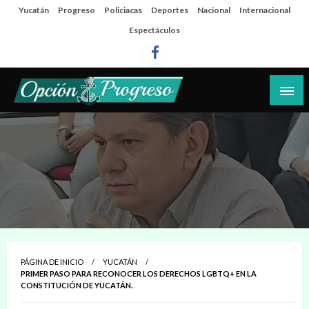
Salta
Yucatán
Progreso
Policiacas
Deportes
Nacional
Internacional
al
Espectáculos
contenido
Las noticias del día a día del puerto
Opción Progreso
PÁGINA DE INICIO
YUCATÁN
PRIMER PASO PARA RECONOCER LOS DERECHOS LGBTQ+ EN LA
CONSTITUCIÓN DE YUCATÁN.