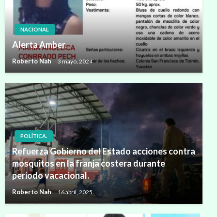
NACIONAL
Alerta Amber.
Roberto Nah
3 mayo, 2024
POLÍTICA.
Refuerza Gobierno del Estado acciones contra
mosquitos en la franja costera durante
periodo vacacional.
Roberto Nah
16 abril, 2025