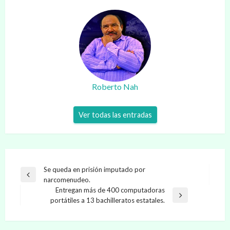
Roberto Nah
Ver todas las entradas
Navegación
Se queda en prisión imputado por
Entrada
narcomenudeo.
de
anterior
Entregan más de 400 computadoras
entradas
Entrada
portátiles a 13 bachilleratos estatales.
siguiente