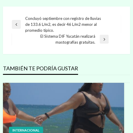
Navegación
Concluyó septiembre con registro de lluvias
de 133.6 L/m2, es decir 46 L/m2 menor al
de
Entrada
promedio típico.
anterior
entradas
El Sistema DIF Yucatán realizará
Entrada
mastografías gratuitas.
siguiente
TAMBIÉN TE PODRÍA GUSTAR
INTERNACIONAL