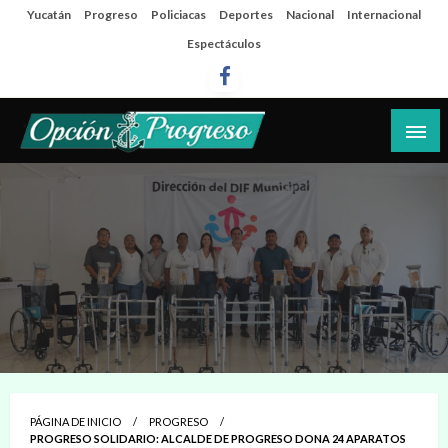
Salta
Yucatán
Progreso
Policiacas
Deportes
Nacional
Internacional
al
Espectáculos
contenido
Las noticias del día a día del puerto
Opción Progreso
PÁGINA DE INICIO
PROGRESO
PROGRESO SOLIDARIO: ALCALDE DE PROGRESO DONA 24 APARATOS