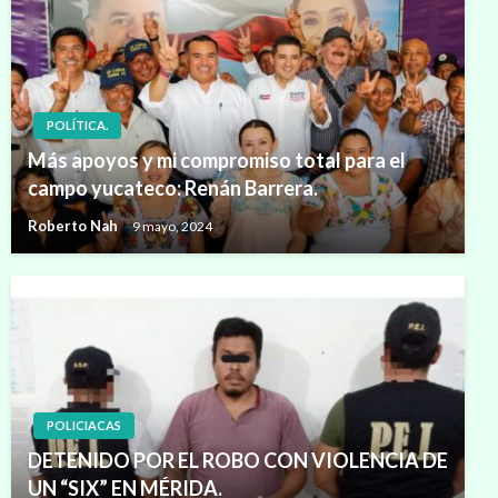
POLÍTICA.
Más apoyos y mi compromiso total para el
campo yucateco: Renán Barrera.
Roberto Nah
9 mayo, 2024
POLICIACAS
DETENIDO POR EL ROBO CON VIOLENCIA DE
UN “SIX” EN MÉRIDA.