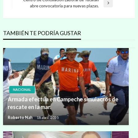
Entrada
abre convocatoria para nuevas plazas.
siguiente
TAMBIÉN TE PODRÍA GUSTAR
NACIONAL
Armada efectúa en Campeche simulacros de
rescate en la mar.
Roberto Nah
18 abril, 2025