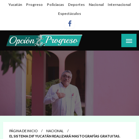
Salta
Yucatán
Progreso
Policiacas
Deportes
Nacional
Internacional
al
Espectáculos
contenido
Las noticias del día a día del puerto
Opción Progreso
PÁGINA DE INICIO
NACIONAL
EL SISTEMA DIF YUCATÁN REALIZARÁ MASTOGRAFÍAS GRATUITAS.