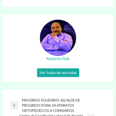
Roberto Nah
Ver todas las entradas
Navegación
PROGRESO SOLIDARIO: ALCALDE DE
PROGRESO DONA 24 APARATOS
de
Entrada
ORTOPÉDIDCOS A COMISARIOS.
anterior
entradas
Centro de Conciliación Laboral de Yucatán