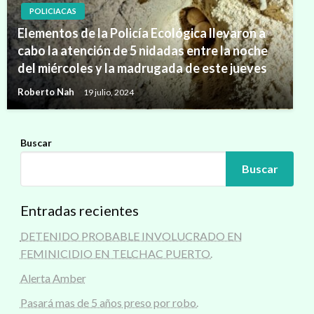
POLICIACAS
Elementos de la Policía Ecológica llevaron a
cabo la atención de 5 nidadas entre la noche
del miércoles y la madrugada de este jueves
Roberto Nah
19 julio, 2024
Buscar
Buscar
Entradas recientes
DETENIDO PROBABLE INVOLUCRADO EN
FEMINICIDIO EN TELCHAC PUERTO.
Alerta Amber
Pasará mas de 5 años preso por robo.