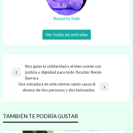
Roberto Nah
Ver todas las entradas
Navegación
Nos guían la solidaridad y el bien común con
justicia y dignidad para todo Yucatán: Renán
de
Entrada
Barrera
anterior
entradas
Una volcadura en este viernes santo causa el
Entrada
deceso de dos personas y dos lesionadas.
siguiente
TAMBIÉN TE PODRÍA GUSTAR