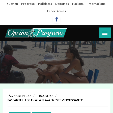
Salta
Yucatán
Progreso
Policiacas
Deportes
Nacional
Internacional
al
Espectáculos
contenido
Las noticias del día a día del puerto
Opción Progreso
PÁGINA DE INICIO
PROGRESO
PASEANTES LLEGAN A LA PLAYA EN ESTE VIERNES SANTO.