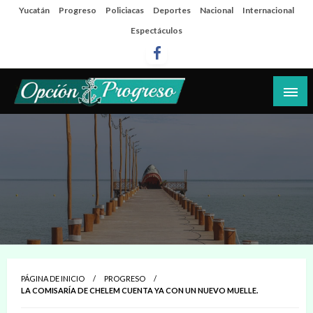
Salta
Yucatán
Progreso
Policiacas
Deportes
Nacional
Internacional
al
Espectáculos
contenido
Las noticias del día a día del puerto
Opción Progreso
PÁGINA DE INICIO
PROGRESO
LA COMISARÍA DE CHELEM CUENTA YA CON UN NUEVO MUELLE.