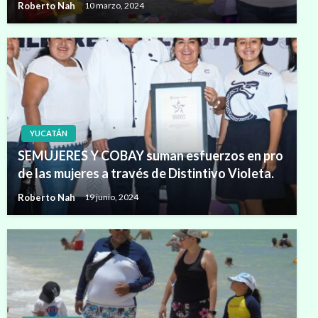
Roberto Nah
10 marzo, 2024
YUCATÁN
SEMUJERES Y COBAY suman esfuerzos en pro
de las mujeres a través de Distintivo Violeta.
Roberto Nah
19 junio, 2024