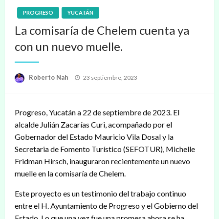
PROGRESO
YUCATÁN
La comisaría de Chelem cuenta ya
con un nuevo muelle.
Publicado
Roberto Nah
23 septiembre, 2023
en
Progreso, Yucatán a 22 de septiembre de 2023. El
alcalde Julián Zacarías Curi, acompañado por el
Gobernador del Estado Mauricio Vila Dosal y la
Secretaria de Fomento Turístico (SEFOTUR), Michelle
Fridman Hirsch, inauguraron recientemente un nuevo
muelle en la comisaría de Chelem.
Este proyecto es un testimonio del trabajo continuo
entre el H. Ayuntamiento de Progreso y el Gobierno del
Estado. Lo que una vez fue una promesa ahora se ha