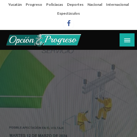
Salta
Yucatán
Progreso
Policiacas
Deportes
Nacional
Internacional
al
Espectáculos
contenido
Las noticias del día a día del puerto
Opción Progreso