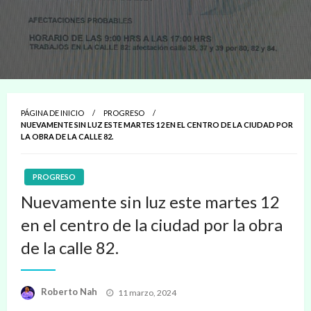
PÁGINA DE INICIO
PROGRESO
NUEVAMENTE SIN LUZ ESTE MARTES 12 EN EL CENTRO DE LA CIUDAD POR
LA OBRA DE LA CALLE 82.
PROGRESO
Nuevamente sin luz este martes 12
en el centro de la ciudad por la obra
de la calle 82.
Publicado
Roberto Nah
11 marzo, 2024
en