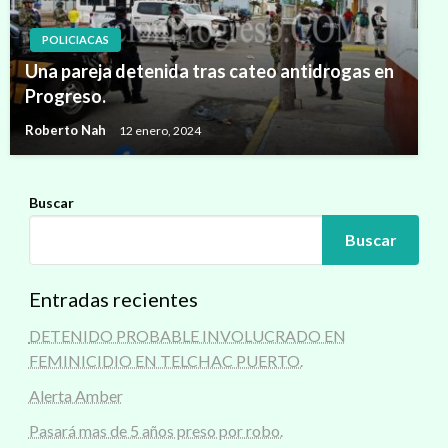
POLICIACAS
Una pareja detenida tras cateo antidrogas en
Progreso.
Roberto Nah
12 enero, 2024
Buscar
Buscar
Entradas recientes
DETENIDO PROBABLE INVOLUCRADO EN
FEMINICIDIO EN TELCHAC PUERTO.
Alerta Amber
Pasará mas de 5 años preso por robo.