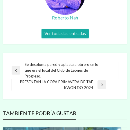
Roberto Nah
Ver todas las entradas
Navegación
Se desploma pared y aplasta a obrero en lo
que era el local del Club de Leones de
de
Entrada
Progreso.
anterior
entradas
PRESENTAN LA COPA PRIMAVERA DE TAE
Entrada
KWON DO 2024
siguiente
TAMBIÉN TE PODRÍA GUSTAR