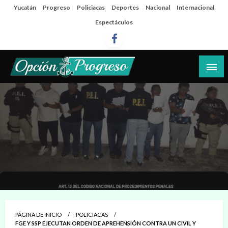
Salta
Yucatán
Progreso
Policiacas
Deportes
Nacional
Internacional
al
Espectáculos
contenido
Las noticias del día a día del puerto
Opción Progreso
PÁGINA DE INICIO
POLICIACAS
FGE Y SSP EJECUTAN ORDEN DE APREHENSIÓN CONTRA UN CIVIL Y