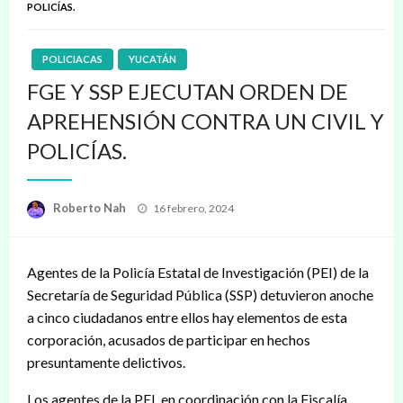
POLICÍAS.
POLICIACAS
YUCATÁN
FGE Y SSP EJECUTAN ORDEN DE
APREHENSIÓN CONTRA UN CIVIL Y
POLICÍAS.
Publicado
Roberto Nah
16 febrero, 2024
en
Agentes de la Policía Estatal de Investigación (PEI) de la
Secretaría de Seguridad Pública (SSP) detuvieron anoche
a cinco ciudadanos entre ellos hay elementos de esta
corporación, acusados de participar en hechos
presuntamente delictivos.
Los agentes de la PEI, en coordinación con la Fiscalía