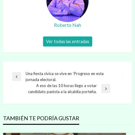
Roberto Nah
Ver todas las entradas
Navegación
Una fiesta cívica se vive en ¨Progreso en esta
Entrada
jornada electoral.
de
anterior
A eso de las 10 horas llego a votar
entradas
Entrada
candidato panista a la alcaldía porteña.
siguiente
TAMBIÉN TE PODRÍA GUSTAR