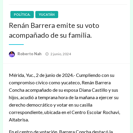
POLÍTICA.
YUCATÁN
Renán Barrera emite su voto
acompañado de su familia.
Publicado
Roberto Nah
2 junio, 2024
en
Mérida, Yuc., 2 de junio de 2024.- Cumpliendo con su
compromiso cívico como yucateco, Renán Barrera
Concha acompañado de su esposa Diana Castillo y sus
hijos, acudió a temprana hora de la mañana a ejercer su
derecho democrático y votar en su casilla
correspondiente, ubicada en el Centro Escolar Rochavi,
Altabrisa.
En el centro de votación, Barrera Concha destacó la