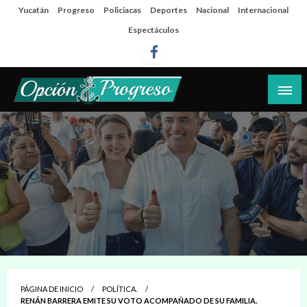
Salta
Yucatán
Progreso
Policiacas
Deportes
Nacional
Internacional
al
Espectáculos
contenido
Las noticias del día a día del puerto
Opción Progreso
PÁGINA DE INICIO
POLÍTICA.
RENÁN BARRERA EMITE SU VOTO ACOMPAÑADO DE SU FAMILIA.