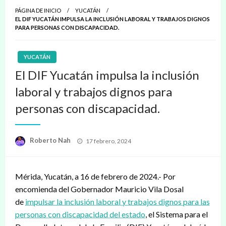
PÁGINA DE INICIO
YUCATÁN
EL DIF YUCATÁN IMPULSA LA INCLUSIÓN LABORAL Y TRABAJOS DIGNOS
PARA PERSONAS CON DISCAPACIDAD.
YUCATÁN
El DIF Yucatán impulsa la inclusión
laboral y trabajos dignos para
personas con discapacidad.
Publicado
Roberto Nah
17 febrero, 2024
en
Mérida, Yucatán, a 16 de febrero de 2024.- Por
encomienda del Gobernador Mauricio Vila Dosal
de
impulsar la inclusión laboral y trabajos dignos para las
personas con discapacidad del estado
, el Sistema para el