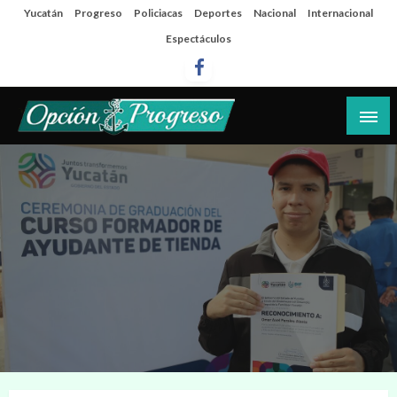
Salta
Yucatán
Progreso
Policiacas
Deportes
Nacional
Internacional
al
Espectáculos
contenido
Las noticias del día a día del puerto
Opción Progreso