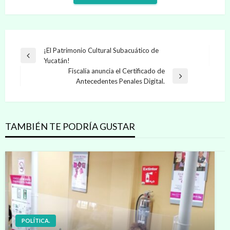
Navegación
¡El Patrimonio Cultural Subacuático de
Entrada
Yucatán!
de
anterior
Fiscalía anuncia el Certificado de
entradas
Entrada
Antecedentes Penales Digital.
siguiente
TAMBIÉN TE PODRÍA GUSTAR
POLÍTICA.