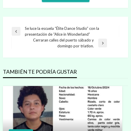
Navegación
Se luce la escuela “Élite Dance Studio” con la
Entrada
presentación de “Alice in Wonderland”
de
anterior
Cerraran calles del puerto sábado y
entradas
Entrada
domingo por triatlon.
siguiente
TAMBIÉN TE PODRÍA GUSTAR