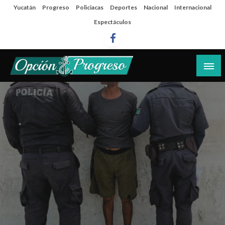
Salta
Yucatán
Progreso
Policiacas
Deportes
Nacional
Internacional
al
Espectáculos
contenido
Las noticias del día a día del puerto
Opción Progreso