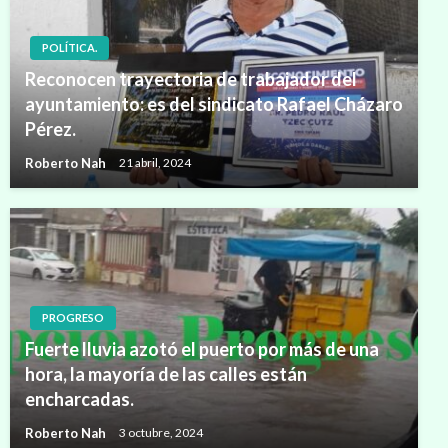
POLÍTICA.
Reconocen trayectoria de trabajador del
ayuntamiento: es del sindicato Rafael Cházaro
Pérez.
Roberto Nah
21 abril, 2024
PROGRESO
Fuerte lluvia azotó el puerto por más de una
hora, la mayoría de las calles están
encharcadas.
Roberto Nah
3 octubre, 2024