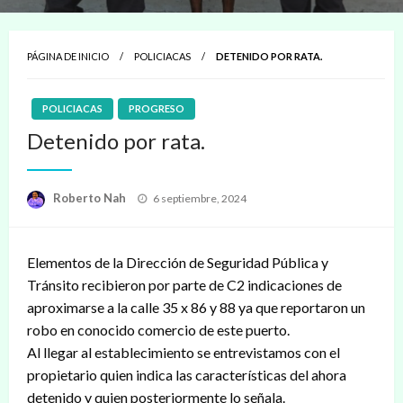
PÁGINA DE INICIO
POLICIACAS
DETENIDO POR RATA.
POLICIACAS
PROGRESO
Detenido por rata.
Publicado
Roberto Nah
6 septiembre, 2024
en
Elementos de la Dirección de Seguridad Pública y
Tránsito recibieron por parte de C2 indicaciones de
aproximarse a la calle 35 x 86 y 88 ya que reportaron un
robo en conocido comercio de este puerto.
Al llegar al establecimiento se entrevistamos con el
propietario quien indica las características del ahora
detenido y quien posteriormente lo señala.