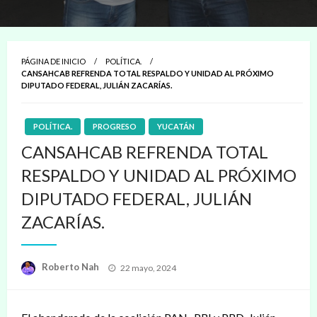
PÁGINA DE INICIO
POLÍTICA.
CANSAHCAB REFRENDA TOTAL RESPALDO Y UNIDAD AL PRÓXIMO
DIPUTADO FEDERAL, JULIÁN ZACARÍAS.
POLÍTICA.
PROGRESO
YUCATÁN
CANSAHCAB REFRENDA TOTAL
RESPALDO Y UNIDAD AL PRÓXIMO
DIPUTADO FEDERAL, JULIÁN
ZACARÍAS.
Publicado
Roberto Nah
22 mayo, 2024
en