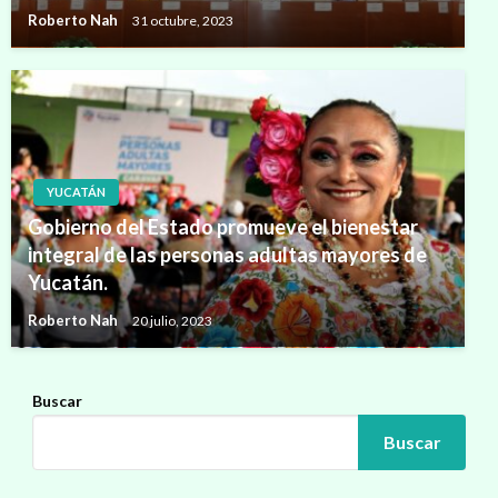
Roberto Nah
31 octubre, 2023
YUCATÁN
Gobierno del Estado promueve el bienestar
integral de las personas adultas mayores de
Yucatán.
Roberto Nah
20 julio, 2023
Buscar
Buscar