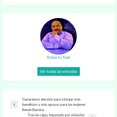
Roberto Nah
Ver todas las entradas
Navegación
Ganaremos elección para otorgar más
beneficios y más apoyos para las mujeres:
de
Entrada
Renán Barrera.
anterior
entradas
Tras las rejas, imputado por violación