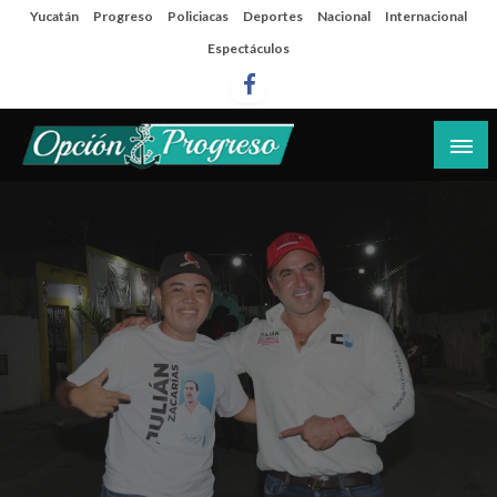
Salta
Yucatán
Progreso
Policiacas
Deportes
Nacional
Internacional
al
Espectáculos
contenido
Las noticias del día a día del puerto
Opción Progreso