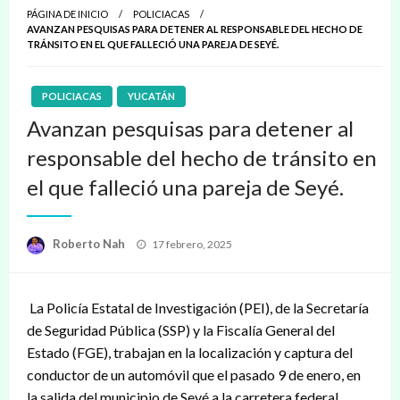
PÁGINA DE INICIO
POLICIACAS
AVANZAN PESQUISAS PARA DETENER AL RESPONSABLE DEL HECHO DE
TRÁNSITO EN EL QUE FALLECIÓ UNA PAREJA DE SEYÉ.
POLICIACAS
YUCATÁN
Avanzan pesquisas para detener al
responsable del hecho de tránsito en
el que falleció una pareja de Seyé.
Publicado
Roberto Nah
17 febrero, 2025
en
La Policía Estatal de Investigación (PEI), de la Secretaría
de Seguridad Pública (SSP) y la Fiscalía General del
Estado (FGE), trabajan en la localización y captura del
conductor de un automóvil que el pasado 9 de enero, en
la salida del municipio de Seyé a la carretera federal