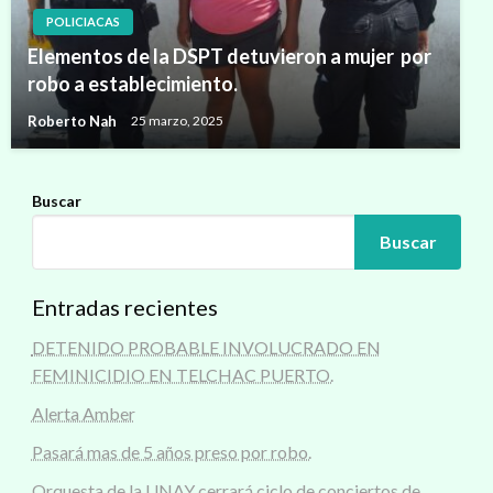
POLICIACAS
Elementos de la DSPT detuvieron a mujer por
robo a establecimiento.
Roberto Nah
25 marzo, 2025
Buscar
Buscar
Entradas recientes
DETENIDO PROBABLE INVOLUCRADO EN
FEMINICIDIO EN TELCHAC PUERTO.
Alerta Amber
Pasará mas de 5 años preso por robo.
Orquesta de la UNAY cerrará ciclo de conciertos de