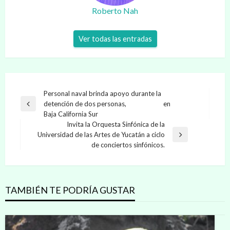
Roberto Nah
Ver todas las entradas
Navegación
Personal naval brinda apoyo durante la
detención de dos personas, en
de
Entrada
Baja California Sur
anterior
entradas
Invita la Orquesta Sinfónica de la
Universidad de las Artes de Yucatán a ciclo
Entrada
de conciertos sinfónicos.
siguiente
TAMBIÉN TE PODRÍA GUSTAR