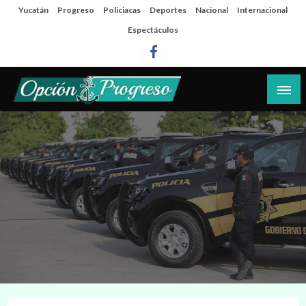
Salta
Yucatán
Progreso
Policiacas
Deportes
Nacional
Internacional
al
Espectáculos
contenido
Las noticias del día a día del puerto
Opción Progreso