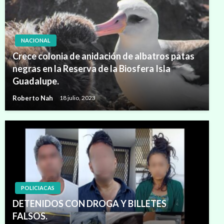
NACIONAL
Crece colonia de anidación de albatros patas
negras en la Reserva de la Biosfera Isla
Guadalupe.
Roberto Nah
18 julio, 2023
POLICIACAS
DETENIDOS CON DROGA Y BILLETES
FALSOS.