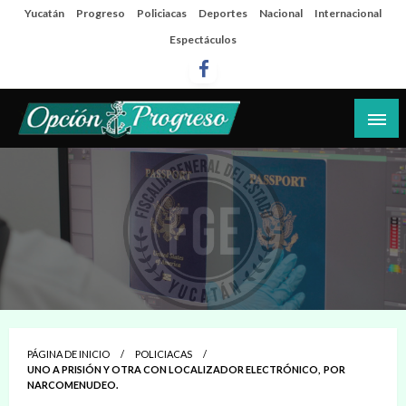
Salta
Yucatán
Progreso
Policiacas
Deportes
Nacional
Internacional
al
Espectáculos
contenido
Las noticias del día a día del puerto
Opción Progreso
PÁGINA DE INICIO
POLICIACAS
UNO A PRISIÓN Y OTRA CON LOCALIZADOR ELECTRÓNICO, POR
NARCOMENUDEO.