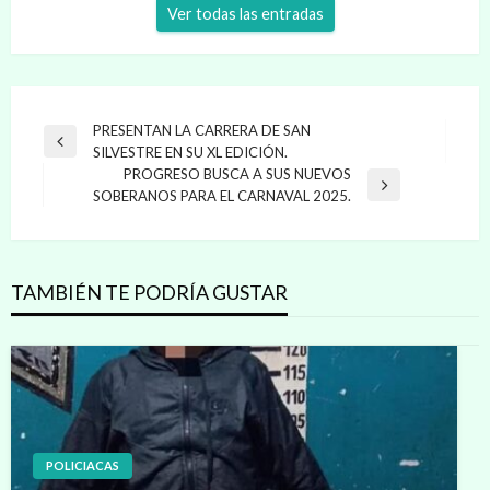
Ver todas las entradas
Navegación
PRESENTAN LA CARRERA DE SAN
Entrada
SILVESTRE EN SU XL EDICIÓN.
de
anterior
PROGRESO BUSCA A SUS NUEVOS
entradas
Entrada
SOBERANOS PARA EL CARNAVAL 2025.
siguiente
TAMBIÉN TE PODRÍA GUSTAR
POLICIACAS