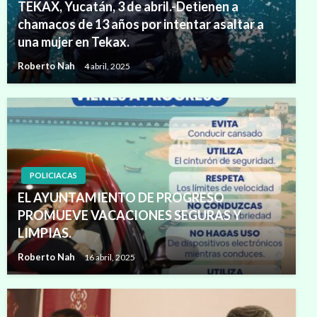
TEKAX, Yucatán, 3 de abril.-Detienen a
chamacos de 13 años por intentar asaltar a
una mujer en Tekax.
Roberto Nah
4 abril, 2025
POLICIACAS
EL AYUNTAMIENTO DE PROGRESO
PROMUEVE VACACIONES SEGURAS Y
LIMPIAS.
Roberto Nah
16 abril, 2025