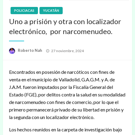
POLICIACAS
YUCATÁN
Uno a prisión y otra con localizador
electrónico, por narcomenudeo.
Publicado
Roberto Nah
27 noviembre, 2024
en
Encontrados en posesión de narcóticos con fines de
venta en el municipio de Valladolid, G.A.G.M. y A. de
J.A.M. fueron imputados por la Fiscalía General del
Estado (FGE), por delitos contra la salud en su modalidad
de narcomenudeo con fines de comercio, por lo que el
primero permanecerá privado de su libertad en prisión y
la segunda con un localizador electrónico.
Los hechos reunidos en la carpeta de investigación bajo