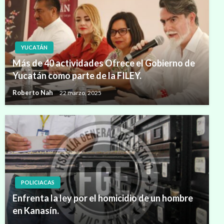
YUCATÁN
Más de 40 actividades Ofrece el Gobierno de
Yucatán como parte de la FILEY.
Roberto Nah
22 marzo, 2025
POLICIACAS
Enfrenta la ley por el homicidio de un hombre
en Kanasín.