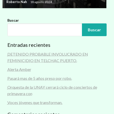
Roberto Nah
18 agosto, 2024
Buscar
Buscar
Entradas recientes
DETENIDO PROBABLE INVOLUCRADO EN
FEMINICIDIO EN TELCHAC PUERTO.
Alerta Amber
Pasará mas de 5 años preso por robo.
Orquesta de la UNAY cerrará ciclo de conciertos de
primavera con
Voces jóvenes que transforman.