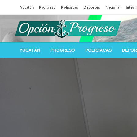
Salta
Yucatán
Progreso
Policiacas
Deportes
Nacional
Intern
al
contenido
Las noticias del día a día del puerto
Opción Progreso
YUCATÁN
PROGRESO
POLICIACAS
DEPOR