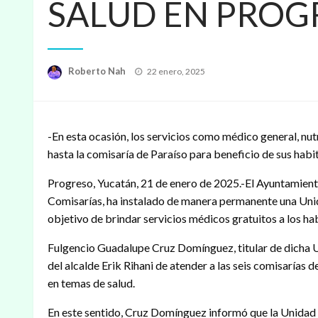
SALUD EN PROG
Publicado
Roberto Nah
22 enero, 2025
en
-En esta ocasión, los servicios como médico general, nutr
hasta la comisaría de Paraíso para beneficio de sus habi
Progreso, Yucatán, 21 de enero de 2025.-El Ayuntamient
Comisarías, ha instalado de manera permanente una Unida
objetivo de brindar servicios médicos gratuitos a los h
Fulgencio Guadalupe Cruz Domínguez, titular de dicha Un
del alcalde Erik Rihani de atender a las seis comisarías d
en temas de salud.
En este sentido, Cruz Domínguez informó que la Unidad 