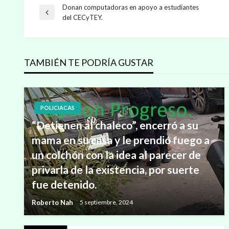
Donan computadoras en apoyo a estudiantes
Navegación
Entrada
del CECyTEY.
anterior
de
TAMBIÉN TE PODRÍA GUSTAR
entradas
POLICIACAS
“Detienen al chaleco”, encerró a su
mama en su casa y le prendió fuego a
un colchón con la idea al parecer de
privarla de la existencia, por suerte
fue detenido.
Roberto Nah
5 septiembre, 2024