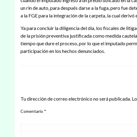
cuando el imputado ingresó a un predio ubicado en la cal
un rin de auto, para después darse a la fuga, pero fue 
a la FGE para la integración de la carpeta, la cual derivó
Ya para concluir la diligencia del día, los fiscales de lit
de la prisión preventiva justificada como medida cautelar
tiempo que dure el proceso, por lo que el imputado perm
participación en los hechos denunciados.
DEJAR UNA RESPUESTA
Tu dirección de correo electrónico no será publicada.
Lo
Comentario
*