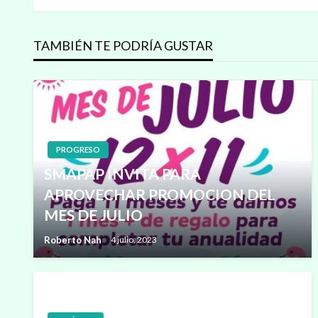
de
entradas
TAMBIÉN TE PODRÍA GUSTAR
PROGRESO
SMAPAP INVITA PARA
APROVECHAR PROMOCION DEL
MES DE JULIO
Roberto Nah
4 julio, 2023