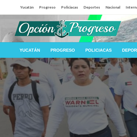
Salta
Yucatán
Progreso
Policiacas
Deportes
Nacional
Intern
al
contenido
Las noticias del día a día del puerto
Opción Progreso
YUCATÁN
PROGRESO
POLICIACAS
DEPOR