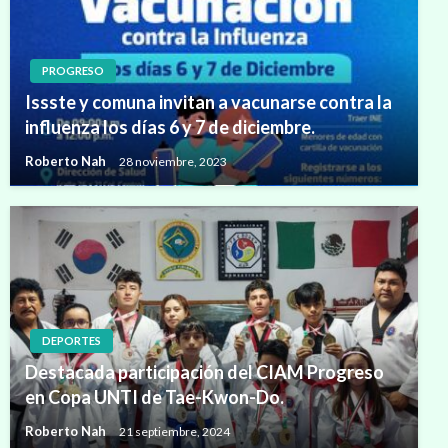
PROGRESO
Issste y comuna invitan a vacunarse contra la
influenza los días 6 y 7 de diciembre.
Roberto Nah
28 noviembre, 2023
DEPORTES
Destacada participación del CIAM Progreso
en Copa UNTI de Tae-Kwon-Do.
Roberto Nah
21 septiembre, 2024