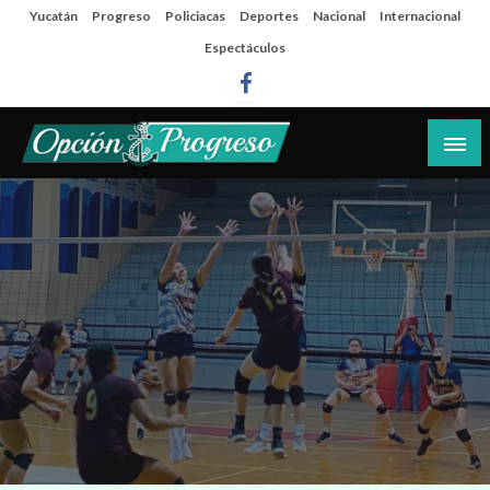
Salta
Yucatán
Progreso
Policiacas
Deportes
Nacional
Internacional
al
Espectáculos
contenido
Las noticias del día a día del puerto
Opción Progreso