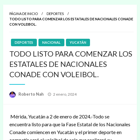
PÁGINA DE INICIO
DEPORTES
TODO LISTO PARA COMENZAR LOS ESTATALES DE NACIONALES CONADE
CON VOLEIBOL.
DEPORTES
NACIONAL
YUCATÁN
TODO LISTO PARA COMENZAR LOS
ESTATALES DE NACIONALES
CONADE CON VOLEIBOL.
Publicado
Roberto Nah
2 enero, 2024
en
Mérida, Yucatán a 2 de enero de 2024.-Todo se
encuentra listo para que la Fase Estatal de los Nacionales
Conade comiencen en Yucatán y el primer deporte en
competir será el voleibol de sala que realizará su