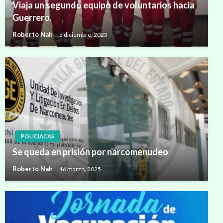
Viaja un segundo equipo de voluntarios hacia
Guerrero.
Roberto Nah
5 diciembre, 2023
POLICIACAS
Se queda en prisión por narcomenudeo
Roberto Nah
16 marzo, 2025