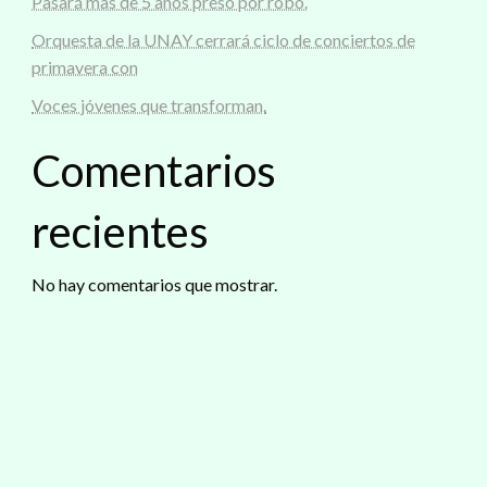
Pasará mas de 5 años preso por robo.
Orquesta de la UNAY cerrará ciclo de conciertos de
primavera con
Voces jóvenes que transforman.
Comentarios
recientes
No hay comentarios que mostrar.