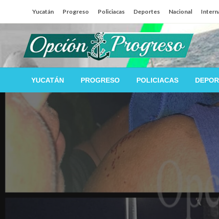
Salta
Yucatán
Progreso
Policiacas
Deportes
Nacional
Intern
al
contenido
Las noticias del día a día del puerto
Opción Progreso
YUCATÁN
PROGRESO
POLICIACAS
DEPOR