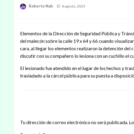
Publicado
Roberto Nah
8 agosto, 2023
en
Elementos de la Dirección de Seguridad Pública y Tránsit
del malecón sobre la calle 19 x 64 y 66 cuando visualizar
cara, al llegar los elementos realizaron la detención del
discutir con su compañero lo lesiona con un cuchillo el c
El lesionado fue atendido en el lugar de los hechos y tra
trasladado a la cárcel pública para su puesta a disposici
DEJAR UNA RESPUESTA
Tu dirección de correo electrónico no será publicada.
Lo