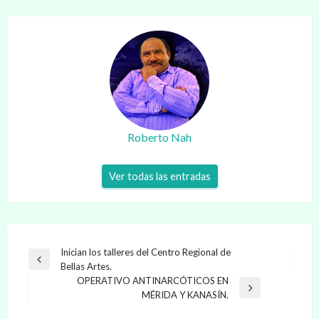
Roberto Nah
Ver todas las entradas
Navegación
Inician los talleres del Centro Regional de
Entrada
Bellas Artes.
de
anterior
OPERATIVO ANTINARCÓTICOS EN
entradas
Entrada
MÉRIDA Y KANASÍN.
siguiente