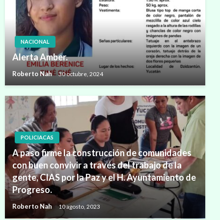
NACIONAL
Alerta Amber.
Roberto Nah
30 octubre, 2024
POLICIACAS
A paso firme la construcción de comunidades
con buen convivir a través del trabajo de la
gente, CIAS por la Paz y el H. Ayuntamiento de
Progreso.
Roberto Nah
10 agosto, 2023