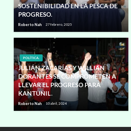
SOSTENIBILIDAD EN LA PESCA DE
PROGRESO.
Roberto Nah
27 febrero, 2025
POLÍTICA.
JULIÁN ZACARÍAS Y WILLIAN
DORANTES SE COMPROMETEN A
LLEVAR EL PROGRESO PARA
KANTUNIL.
Roberto Nah
10 abril, 2024