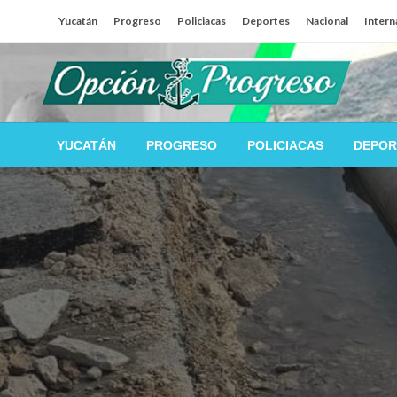
Salta
Yucatán
Progreso
Policiacas
Deportes
Nacional
Intern
al
contenido
Las noticias del día a día del puerto
Opción Progreso
YUCATÁN
PROGRESO
POLICIACAS
DEPOR