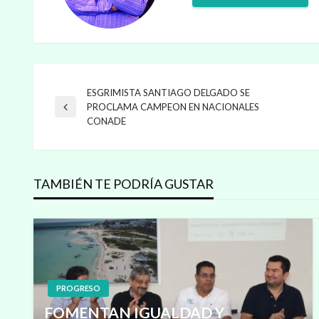
ESGRIMISTA SANTIAGO DELGADO SE
Navegación
PROCLAMA CAMPEON EN NACIONALES
Entrada
CONADE
anterior
de
entradas
TAMBIÉN TE PODRÍA GUSTAR
PROGRESO
FOMENTAN IGUALDAD Y