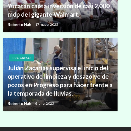
Yucatán capta inversión de casi 2,000
mdp del gigante Walmart.
Roberto Nah
17 mayo, 2025
PROGRESO
Julián Zacarías supervisa el inicio del
operativo de limpieza y desazolve de
pozos en Progreso para hacer frente a
la temporada de lluvias.
Roberto Nah
6 julio, 2023