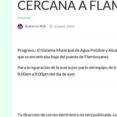
CERCANA A FLA
Publicado
Roberto Nah
11 junio, 2024
en
Progreso.- El Sistema Municipal de Agua Potable y Alcan
que se encontraba bajo del puente de Flamboyanes.
Para la reparación de la avería por parte del equipo de
8:00am a 8:00pm del día de ayer.
DEJAR UNA RESPUESTA
Tu dirección de correo electrónico no será publicada.
Lo