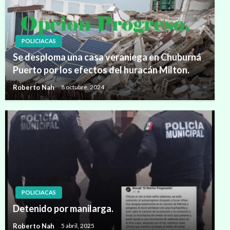
POLICIACAS
Se desploma una casa veraniega en Chuburná
Puerto por los efectos del huracán Milton.
Roberto Nah
8 octubre, 2024
POLICIACAS
Detenido por manilarga.
Roberto Nah
5 abril, 2025