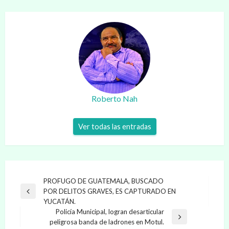
Roberto Nah
Ver todas las entradas
Navegación
PROFUGO DE GUATEMALA, BUSCADO
POR DELITOS GRAVES, ES CAPTURADO EN
de
Entrada
YUCATÁN.
anterior
entradas
Policía Municipal, logran desarticular
Entrada
peligrosa banda de ladrones en Motul.