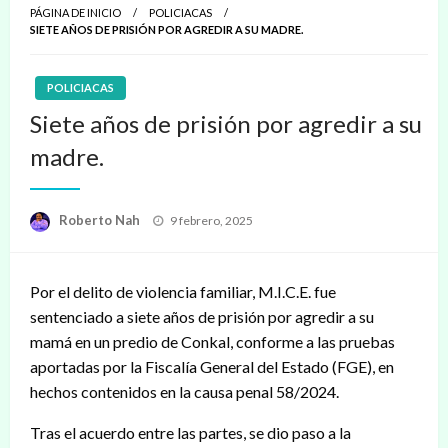
PÁGINA DE INICIO
POLICIACAS
SIETE AÑOS DE PRISIÓN POR AGREDIR A SU MADRE.
POLICIACAS
Siete años de prisión por agredir a su
madre.
Publicado
Roberto Nah
9 febrero, 2025
en
Por el delito de violencia familiar, M.I.C.E. fue
sentenciado a siete años de prisión por agredir a su
mamá en un predio de Conkal, conforme a las pruebas
aportadas por la Fiscalía General del Estado (FGE), en
hechos contenidos en la causa penal 58/2024.
Tras el acuerdo entre las partes, se dio paso a la