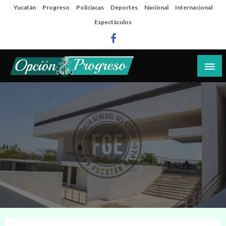
Salta
Yucatán
Progreso
Policiacas
Deportes
Nacional
Internacional
al
Espectáculos
contenido
Las noticias del día a día del puerto
Opción Progreso