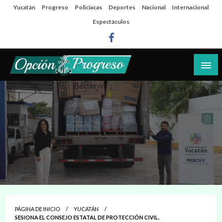
Salta
Yucatán
Progreso
Policiacas
Deportes
Nacional
Internacional
al
Espectáculos
contenido
Las noticias del día a día del puerto
Opción Progreso
PÁGINA DE INICIO
YUCATÁN
SESIONA EL CONSEJO ESTATAL DE PROTECCIÓN CIVIL.