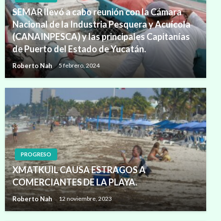
SEMAR llevó a cabo reunión con la Cámara
Nacional de la Industria Pesquera y Acuícola
(CANAINPESCA) y las principales Capitanías
de Puerto del Estado de Yucatán.
Roberto Nah
5 febrero, 2024
PROGRESO
XMATKUIL CAUSA ESTRAGOS A
COMERCIANTES DE LA PLAYA.
Roberto Nah
12 noviembre, 2023