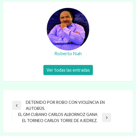
Roberto Nah
Ver todas las entradas
Navegación
DETENIDO POR ROBO CON VIOLENCIA EN
Entrada
AUTOBÚS.
de
anterior
EL GM CUBANO CARLOS ALBORNOZ GANA
entradas
Entrada
EL TORNEO CARLOS TORRE DE AJEDREZ.
siguiente