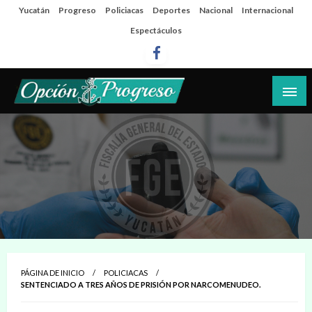
Salta
Yucatán
Progreso
Policiacas
Deportes
Nacional
Internacional
al
Espectáculos
contenido
Las noticias del día a día del puerto
Opción Progreso
PÁGINA DE INICIO
POLICIACAS
SENTENCIADO A TRES AÑOS DE PRISIÓN POR NARCOMENUDEO.