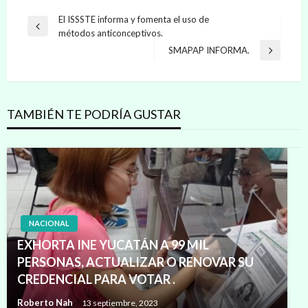
Navegación
El ISSSTE informa y fomenta el uso de
Entrada
métodos anticonceptivos.
de
anterior
SMAPAP INFORMA.
Entrada
entradas
siguiente
TAMBIÉN TE PODRÍA GUSTAR
NACIONAL
EXHORTA INE YUCATÁN A 99 MIL
PERSONAS, ACTUALIZAR O RENOVAR SU
CREDENCIAL PARA VOTAR .
Roberto Nah
13 septiembre, 2023