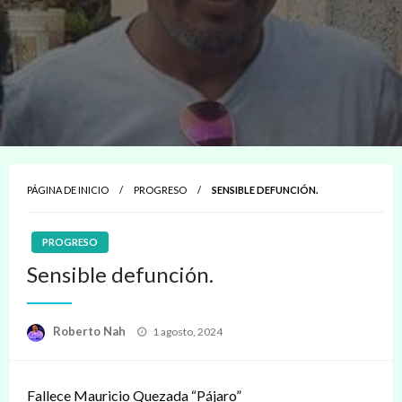
PÁGINA DE INICIO
PROGRESO
SENSIBLE DEFUNCIÓN.
PROGRESO
Sensible defunción.
Publicado
Roberto Nah
1 agosto, 2024
en
Fallece Mauricio Quezada “Pájaro”