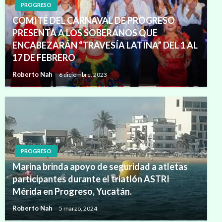
PROGRESO
COMITÉ DEL CARNAVAL DE PROGRESO
PRESENTA A LOS SOBERANOS QUE
ENCABEZARÁN “TRAVESÍA LATINA” DEL 1 AL
17 DE FEBRERO
Roberto Nah
6 diciembre, 2023
PROGRESO
Marina brinda apoyo de seguridad a atletas
participantes durante el triatlón ASTRI
Mérida en Progreso, Yucatán.
Roberto Nah
5 marzo, 2024