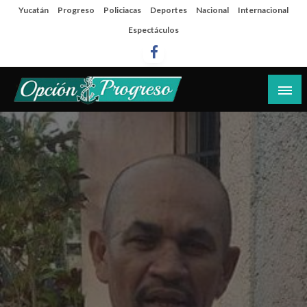
Salta
Yucatán
Progreso
Policiacas
Deportes
Nacional
Internacional
al
Espectáculos
contenido
Las noticias del día a día del puerto
Opción Progreso