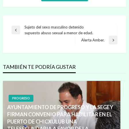
Navegación
Sujeto del sexo masculino detenido
Entrada
supuesto abuso sexual a menor de edad.
de
anterior
Alerta Amber.
Entrada
entradas
siguiente
TAMBIÉN TE PODRÍA GUSTAR
PROGRESO
AYUNTAMIENTO DE PROGRESO Y LA SEGEY
FIRMAN CONVENIO PARA HABILITAR EN EL
PUERTO DE CHICXULUB UNA
TELESECUNDARIA A FAVOR DE LA