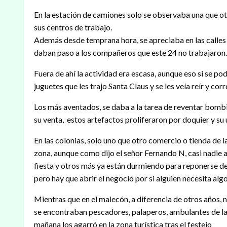
En la estación de camiones solo se observaba una que ot
sus centros de trabajo.
Además desde temprana hora, se apreciaba en las calles a
daban paso a los compañeros que este 24 no trabajaron.
Fuera de ahí la actividad era escasa, aunque eso si se po
juguetes que les trajo Santa Claus y se les veía reír y corr
Los más aventados, se daba a la tarea de reventar bombi
su venta, estos artefactos proliferaron por doquier y su
En las colonias, solo uno que otro comercio o tienda de l
zona, aunque como dijo el señor Fernando N, casi nadie 
fiesta y otros más ya están durmiendo para reponerse de
pero hay que abrir el negocio por si alguien necesita alg
Mientras que en el malecón, a diferencia de otros años,
se encontraban pescadores, palaperos, ambulantes de la 
mañana los agarró en la zona turística tras el festejo