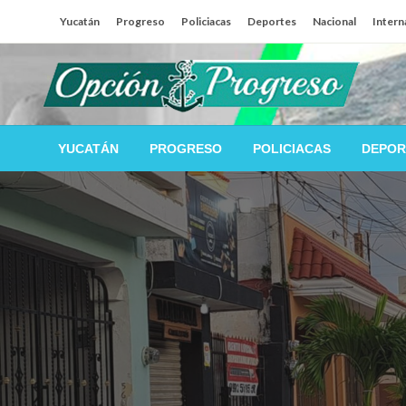
Salta
Yucatán
Progreso
Policiacas
Deportes
Nacional
Intern
al
contenido
Las noticias del día a día del puerto
Opción Progreso
YUCATÁN
PROGRESO
POLICIACAS
DEPOR