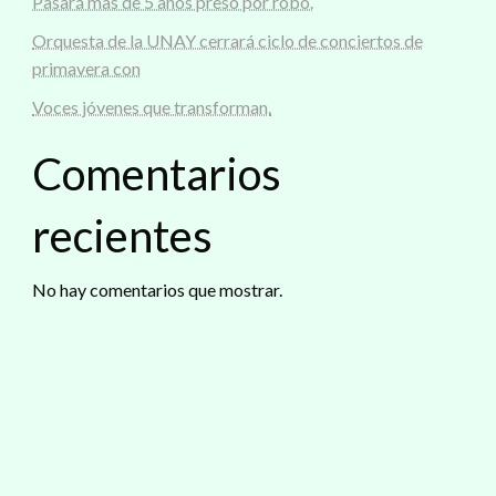
Pasará mas de 5 años preso por robo.
Orquesta de la UNAY cerrará ciclo de conciertos de
primavera con
Voces jóvenes que transforman.
Comentarios
recientes
No hay comentarios que mostrar.