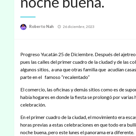
noche buena.
Publicado
Roberto Nah
26 diciembre, 2023
en
Progreso Yucatán 25 de Diciembre. Después del ajetreo d
pues las calles del primer cuadro de la ciudad y de las 
algunos sitios, a una que otras familia que acudían casas
parte en el famoso “recalentado”
El comercio, las oficinas y demás sitios como es de supon
había hogares en donde la fiesta se prolongó por varias h
celebración.
En el primer cuadro de la ciudad, el movimiento era escas
horas previas a estas celebraciones en que todo era bull
noche buena, pero este lunes el panorama era diferente.