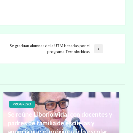
Se gradúan alumnas de la UTM becadas por el
Entrada
programa Tecnolochicas
siguiente
PROGRESO
Se reúne Liborio Vidal con docentes y
padres de familia de escuelas y
anuncia que el próximo ciclo escolar