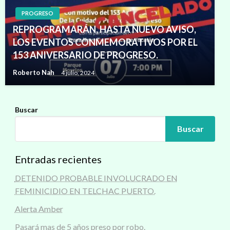
PROGRESO
REPROGRAMARÁN, HASTA NUEVO AVISO,
LOS EVENTOS CONMEMORATIVOS POR EL
153 ANIVERSARIO DE PROGRESO.
Roberto Nah
4 julio, 2024
Buscar
Buscar
Entradas recientes
DETENIDO PROBABLE INVOLUCRADO EN
FEMINICIDIO EN TELCHAC PUERTO.
Alerta Amber
Pasará mas de 5 años preso por robo.