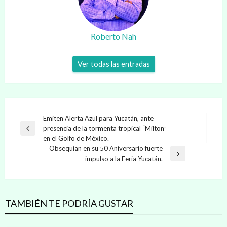
Roberto Nah
Ver todas las entradas
Navegación
Emiten Alerta Azul para Yucatán, ante
presencia de la tormenta tropical “Milton”
de
Entrada
en el Golfo de México.
anterior
entradas
Obsequian en su 50 Aniversario fuerte
Entrada
impulso a la Feria Yucatán.
siguiente
TAMBIÉN TE PODRÍA GUSTAR