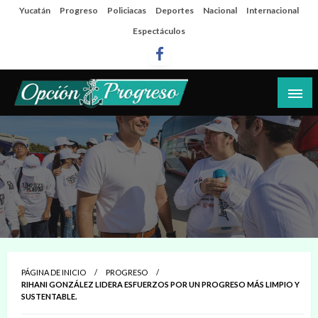
Salta
Yucatán
Progreso
Policiacas
Deportes
Nacional
Internacional
al
Espectáculos
contenido
Las noticias del día a día del puerto
Opción Progreso
PÁGINA DE INICIO
PROGRESO
RIHANI GONZÁLEZ LIDERA ESFUERZOS POR UN PROGRESO MÁS LIMPIO Y
SUSTENTABLE.