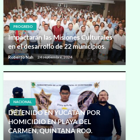
PROGRESO
Impactarán las Misiones Culturales
en el desarrollo de 22 municipios.
Roberto Nah
24 septiembre, 2024
NACIONAL
DETENIDO EN YUCATÁN POR
HOMICIDIO EN PLAYA DEL
CARMEN, QUINTANA ROO.