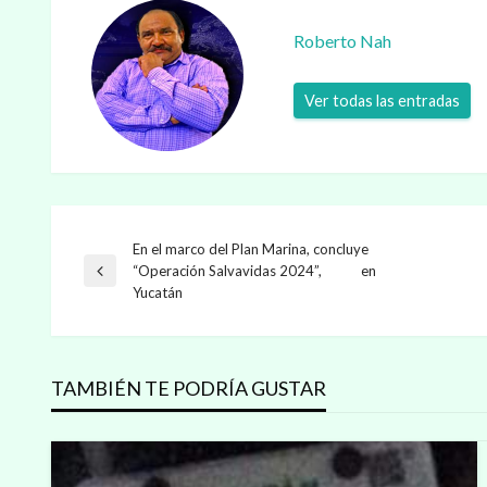
Roberto Nah
Ver todas las entradas
En el marco del Plan Marina, concluye
Navegación
“Operación Salvavidas 2024”, en
Entrada
Yucatán
anterior
de
entradas
TAMBIÉN TE PODRÍA GUSTAR