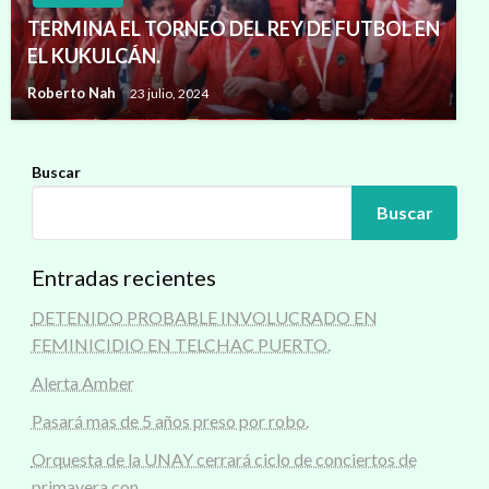
TERMINA EL TORNEO DEL REY DE FUTBOL EN
EL KUKULCÁN.
Roberto Nah
23 julio, 2024
Buscar
Buscar
Entradas recientes
DETENIDO PROBABLE INVOLUCRADO EN
FEMINICIDIO EN TELCHAC PUERTO.
Alerta Amber
Pasará mas de 5 años preso por robo.
Orquesta de la UNAY cerrará ciclo de conciertos de
primavera con