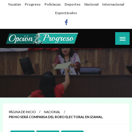
Salta
Yucatán
Progreso
Policiacas
Deportes
Nacional
Internacional
al
Espectáculos
contenido
Las noticias del día a día del puerto
Opción Progreso
PÁGINA DE INICIO
NACIONAL
PRI NO SERÁ COMPARSA DEL ROBO ELECTORAL EN IZAMAL.