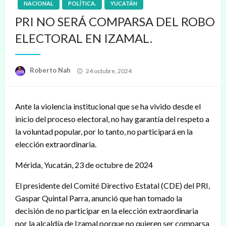
NACIONAL
POLÍTICA.
YUCATÁN
PRI NO SERÁ COMPARSA DEL ROBO
ELECTORAL EN IZAMAL.
Publicado
Roberto Nah
24 octubre, 2024
en
Ante la violencia institucional que se ha vivido desde el
inicio del proceso electoral, no hay garantía del respeto a
la voluntad popular, por lo tanto, no participará en la
elección extraordinaria.
Mérida, Yucatán, 23 de octubre de 2024
El presidente del Comité Directivo Estatal (CDE) del PRI,
Gaspar Quintal Parra, anunció que han tomado la
decisión de no participar en la elección extraordinaria
por la alcaldía de Izamal porque no quieren ser comparsa