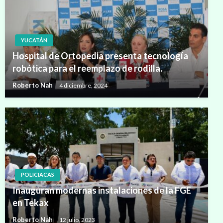
YUCATÁN
Hospital de Ortopedia presenta tecnología
robótica para el reemplazo de rodilla.
Roberto Nah
4 diciembre, 2024
POLICIACAS
Inauguran modernas instalaciones de la FGE
en Tekax
Roberto Nah
12 julio, 2023