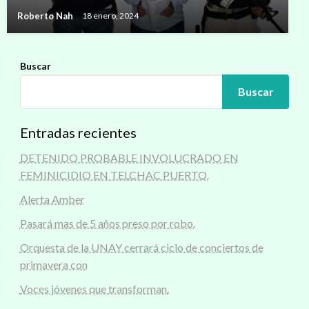
Roberto Nah
18 enero, 2024
Buscar
Buscar
Entradas recientes
DETENIDO PROBABLE INVOLUCRADO EN
FEMINICIDIO EN TELCHAC PUERTO.
Alerta Amber
Pasará mas de 5 años preso por robo.
Orquesta de la UNAY cerrará ciclo de conciertos de
primavera con
Voces jóvenes que transforman.