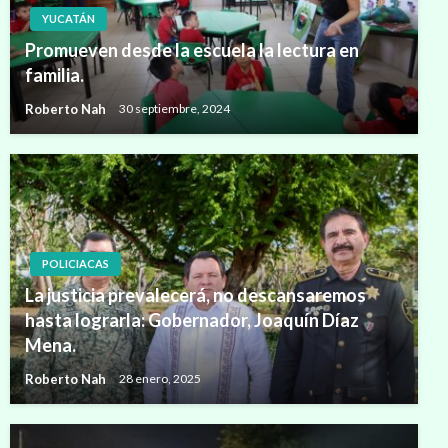
YUCATÁN
Promueven desde la escuela la lectura en
familia.
Roberto Nah
30 septiembre, 2024
POLICIACAS
La justicia prevalecerá, no descansaremos
hasta lograrla: Gobernador, Joaquín Díaz
Mena.
Roberto Nah
28 enero, 2025