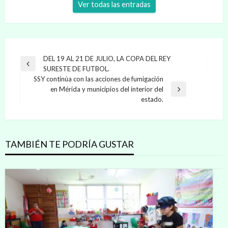
Ver todas las entradas
Navegación
DEL 19 AL 21 DE JULIO, LA COPA DEL REY
Entrada
SURESTE DE FUTBOL.
de
anterior
SSY continúa con las acciones de fumigación
entradas
en Mérida y municipios del interior del
Entrada
estado.
siguiente
TAMBIÉN TE PODRÍA GUSTAR