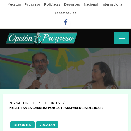
Salta
Yucatán
Progreso
Policiacas
Deportes
Nacional
Internacional
al
Espectáculos
contenido
Las noticias del día a día del puerto
Opción Progreso
PÁGINA DE INICIO
DEPORTES
PRESENTAN LA CARRERA POR LA TRANSPARENCIA DEL INAIP.
DEPORTES
YUCATÁN