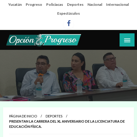
Salta
Yucatán
Progreso
Policiacas
Deportes
Nacional
Internacional
al
Espectáculos
contenido
Las noticias del día a día del puerto
Opción Progreso
PÁGINA DE INICIO
DEPORTES
PRESENTAN LA CARRERA DEL XL ANIVERSARIO DE LA LICENCIATURA DE
EDUCACIÓN FÍSICA.