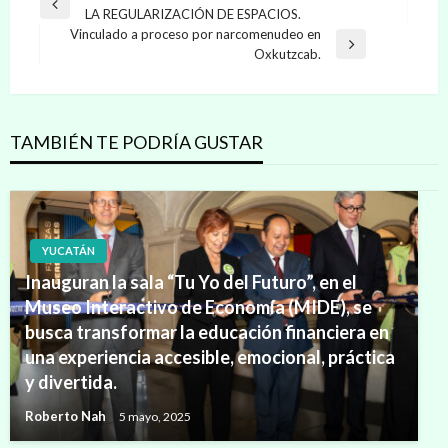
Entrada
LA REGULARIZACIÓN DE ESPACIOS.
de
anterior
Vinculado a proceso por narcomenudeo en
entradas
Entrada
Oxkutzcab.
siguiente
TAMBIÉN TE PODRÍA GUSTAR
YUCATÁN
Inauguran la sala “Tu Yo del Futuro”, en el
Museo Interactivo de Economía (MIDE), se
busca transformar la educación financiera en
una experiencia accesible, emocional, práctica
y divertida.
Roberto Nah
5 mayo, 2025