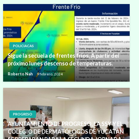
POLICIACAS
Sigue la secuela de frentes fríos. A partir del
próximo lunes descenso de temperaturas.
Roberto Nah
9 febrero, 2024
PROGRESO
AYUNTAMIENTO DE PROGRESO, LA SSY Y EL
COLEGIO DE DERMATÓLOGOS DE YUCATÁN