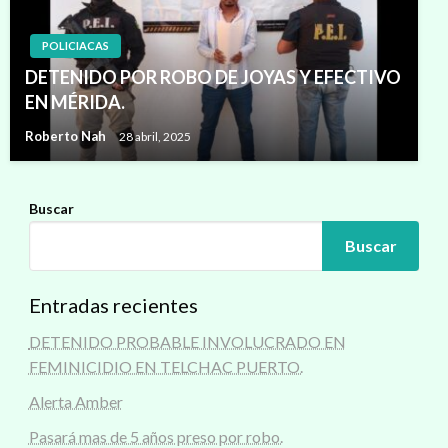
POLICIACAS
DETENIDO POR ROBO DE JOYAS Y EFECTIVO
EN MÉRIDA.
Roberto Nah
28 abril, 2025
Buscar
Buscar
Entradas recientes
DETENIDO PROBABLE INVOLUCRADO EN
FEMINICIDIO EN TELCHAC PUERTO.
Alerta Amber
Pasará mas de 5 años preso por robo.