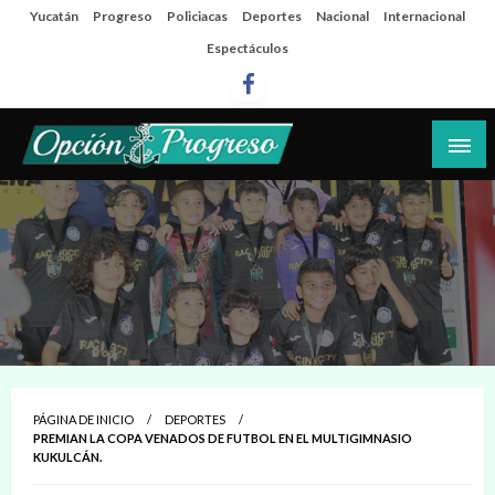
Salta
Yucatán
Progreso
Policiacas
Deportes
Nacional
Internacional
al
Espectáculos
contenido
Las noticias del día a día del puerto
Opción Progreso
PÁGINA DE INICIO
DEPORTES
PREMIAN LA COPA VENADOS DE FUTBOL EN EL MULTIGIMNASIO
KUKULCÁN.