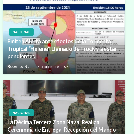
NACIONAL
Emiten Alerta ante efectos de la Tormenta
Tropical “Helene”. Llamado de Procivy a estar
pendientes
Roberto Nah
24 septiembre, 2024
NACIONAL
La Décima Tercera Zona Naval Realiza
Ceremonia de Entrega-Recepción del Mando