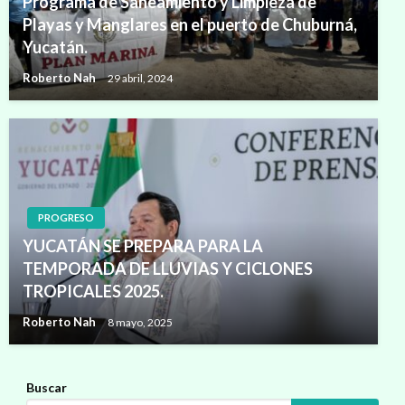
Programa de Saneamiento y Limpieza de
Playas y Manglares en el puerto de Chuburná,
Yucatán.
Roberto Nah
29 abril, 2024
PROGRESO
YUCATÁN SE PREPARA PARA LA
TEMPORADA DE LLUVIAS Y CICLONES
TROPICALES 2025.
Roberto Nah
8 mayo, 2025
Buscar