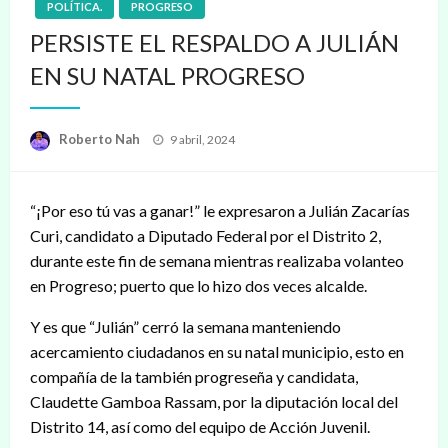
POLÍTICA.
PROGRESO
PERSISTE EL RESPALDO A JULIÁN
EN SU NATAL PROGRESO
Publicado
Roberto Nah
9 abril, 2024
en
“¡Por eso tú vas a ganar!” le expresaron a Julián Zacarías
Curi, candidato a Diputado Federal por el Distrito 2,
durante este fin de semana mientras realizaba volanteo
en Progreso; puerto que lo hizo dos veces alcalde.
Y es que “Julián” cerró la semana manteniendo
acercamiento ciudadanos en su natal municipio, esto en
compañía de la también progreseña y candidata,
Claudette Gamboa Rassam, por la diputación local del
Distrito 14, así como del equipo de Acción Juvenil.