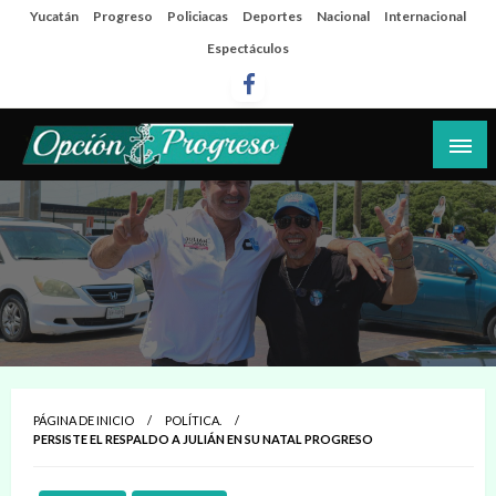
Salta
Yucatán
Progreso
Policiacas
Deportes
Nacional
Internacional
al
Espectáculos
contenido
Las noticias del día a día del puerto
Opción Progreso
PÁGINA DE INICIO
POLÍTICA.
PERSISTE EL RESPALDO A JULIÁN EN SU NATAL PROGRESO