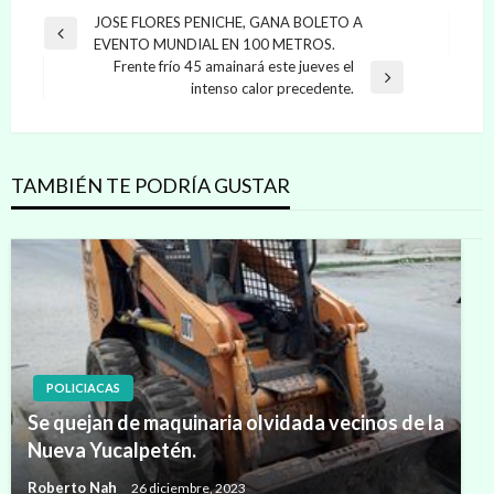
Navegación
JOSE FLORES PENICHE, GANA BOLETO A
Entrada
EVENTO MUNDIAL EN 100 METROS.
de
anterior
Frente frío 45 amainará este jueves el
entradas
Entrada
intenso calor precedente.
siguiente
TAMBIÉN TE PODRÍA GUSTAR
POLICIACAS
Se quejan de maquinaria olvidada vecinos de la
Nueva Yucalpetén.
Roberto Nah
26 diciembre, 2023