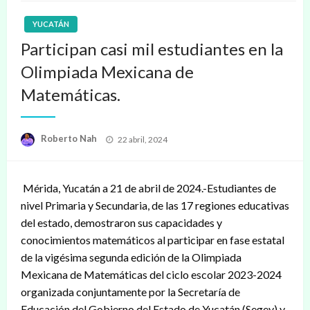
YUCATÁN
Participan casi mil estudiantes en la
Olimpiada Mexicana de
Matemáticas.
Publicado
Roberto Nah
22 abril, 2024
en
Mérida, Yucatán a 21 de abril de 2024.-Estudiantes de
nivel Primaria y Secundaria, de las 17 regiones educativas
del estado, demostraron sus capacidades y
conocimientos matemáticos al participar en fase estatal
de la vigésima segunda edición de la Olimpiada
Mexicana de Matemáticas del ciclo escolar 2023-2024
organizada conjuntamente por la Secretaría de
Educación del Gobierno del Estado de Yucatán (Segey) y