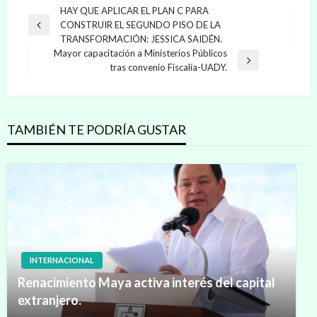
Navegación
HAY QUE APLICAR EL PLAN C PARA
CONSTRUIR EL SEGUNDO PISO DE LA
de
Entrada
TRANSFORMACIÓN: JESSICA SAIDÉN.
anterior
entradas
Mayor capacitación a Ministerios Públicos
Entrada
tras convenio Fiscalía-UADY.
siguiente
TAMBIÉN TE PODRÍA GUSTAR
INTERNACIONAL
Renacimiento Maya activa interés del capital
extranjero.