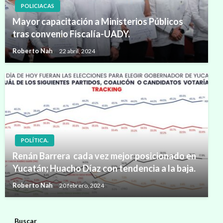
POLICIACAS
Mayor capacitación a Ministerios Públicos
tras convenio Fiscalía-UADY.
Roberto Nah
22 abril, 2024
POLÍTICA.
Renán Barrera cada vez mejor posicionado en
Yucatán; Huacho Díaz con tendencia a la baja.
Roberto Nah
20 febrero, 2024
Buscar