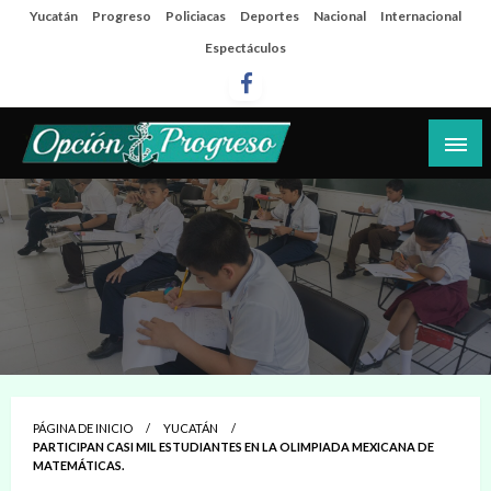
Salta
Yucatán
Progreso
Policiacas
Deportes
Nacional
Internacional
al
Espectáculos
contenido
Las noticias del día a día del puerto
Opción Progreso
PÁGINA DE INICIO
YUCATÁN
PARTICIPAN CASI MIL ESTUDIANTES EN LA OLIMPIADA MEXICANA DE
MATEMÁTICAS.