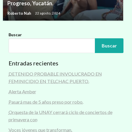
Progreso, Yucatán.
Roberto Nah
22 agosto, 2024
Buscar
Buscar
Entradas recientes
DETENIDO PROBABLE INVOLUCRADO EN
FEMINICIDIO EN TELCHAC PUERTO.
Alerta Amber
Pasará mas de 5 años preso por robo.
Orquesta de la UNAY cerrará ciclo de conciertos de
primavera con
Voces jóvenes que transforman.