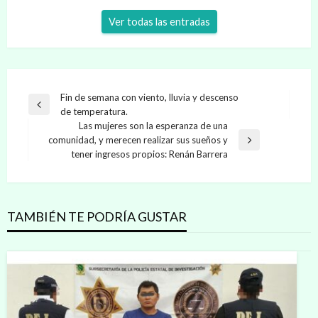
Ver todas las entradas
Navegación
Fin de semana con viento, lluvia y descenso
Entrada
de temperatura.
de
anterior
Las mujeres son la esperanza de una
entradas
comunidad, y merecen realizar sus sueños y
Entrada
tener ingresos propios: Renán Barrera
siguiente
TAMBIÉN TE PODRÍA GUSTAR