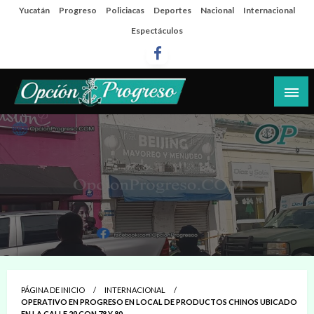
Salta
Yucatán
Progreso
Policiacas
Deportes
Nacional
Internacional
al
Espectáculos
contenido
Las noticias del día a día del puerto
Opción Progreso
PÁGINA DE INICIO
INTERNACIONAL
OPERATIVO EN PROGRESO EN LOCAL DE PRODUCTOS CHINOS UBICADO
EN LA CALLE 29 CON 78 Y 80.