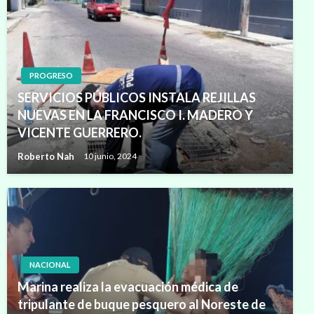
PROGRESO
SERVICIOS PÚBLICOS INSTALA REJILLAS
NUEVAS EN LA FRANCISCO I. MADERO Y
VICENTE GUERRERO.
Roberto Nah
10 junio, 2024
NACIONAL
Marina realiza la evacuación médica de
tripulante de buque pesquero al Noreste de