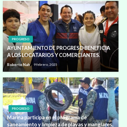
PROGRESO
AYUNTAMIENTO DE PROGRESO BENEFICIA
A LOS LOCATARIOS Y COMERCIANTES.
Roberto Nah
9 febrero, 2025
PROGRESO
Marina participa en el programa de
saneamiento y limpieza de playas y manglares,