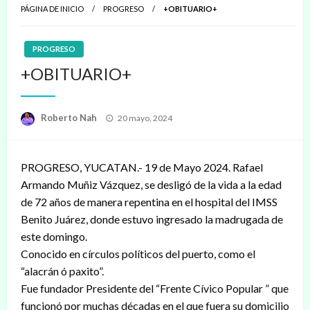
PÁGINA DE INICIO
PROGRESO
+OBITUARIO+
PROGRESO
+OBITUARIO+
Publicado
Roberto Nah
20 mayo, 2024
en
PROGRESO, YUCATAN.- 19 de Mayo 2024. Rafael
Armando Muñiz Vázquez, se desligó de la vida a la edad
de 72 años de manera repentina en el hospital del IMSS
Benito Juárez, donde estuvo ingresado la madrugada de
este domingo.
Conocido en círculos políticos del puerto, como el
“alacrán ó paxito”.
Fue fundador Presidente del “Frente Cívico Popular ” que
funcionó por muchas décadas en el que fuera su domicilio