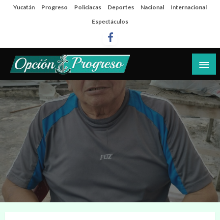
Salta
Yucatán
Progreso
Policiacas
Deportes
Nacional
Internacional
al
Espectáculos
contenido
Las noticias del día a día del puerto
Opción Progreso