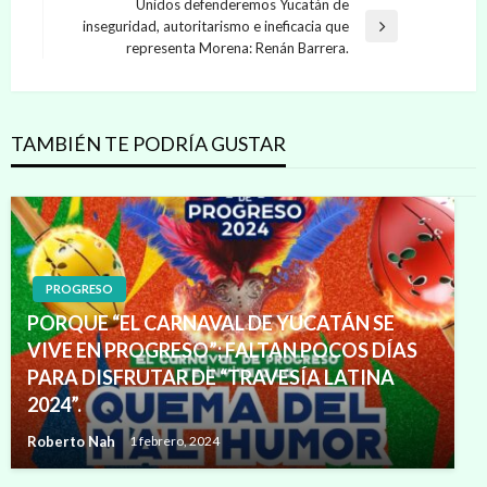
de
Unidos defenderemos Yucatán de
anterior
inseguridad, autoritarismo e ineficacia que
entradas
Entrada
representa Morena: Renán Barrera.
siguiente
TAMBIÉN TE PODRÍA GUSTAR
PROGRESO
PORQUE “EL CARNAVAL DE YUCATÁN SE
VIVE EN PROGRESO”; FALTAN POCOS DÍAS
PARA DISFRUTAR DE “TRAVESÍA LATINA
2024”.
Roberto Nah
1 febrero, 2024