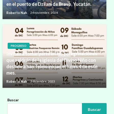
en el puerto de Dzilam de Bravo, Yucatán.
Roberto Nah
24 noviembre, 2024
PROGRESO
Invitan a tomar parte en las peregrinaciones
que saldrán de la iglesia del Divino Niño con
destino a San Telmo inician el lunes 4 de este
mes.
Roberto Nah
3 diciembre, 2023
Buscar
Buscar