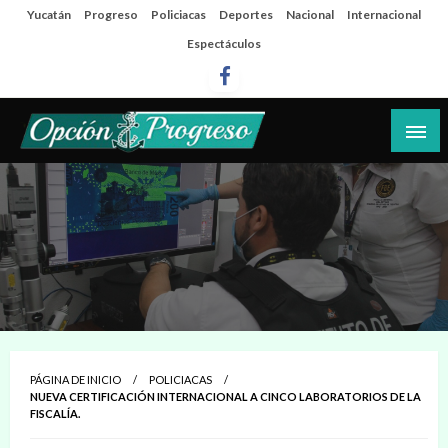
Salta
Yucatán
Progreso
Policiacas
Deportes
Nacional
Internacional
al
Espectáculos
contenido
Las noticias del día a día del puerto
Opción Progreso
PÁGINA DE INICIO
POLICIACAS
NUEVA CERTIFICACIÓN INTERNACIONAL A CINCO LABORATORIOS DE LA
FISCALÍA.