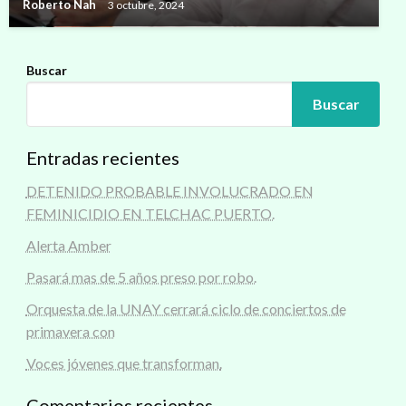
Roberto Nah
3 octubre, 2024
Buscar
Buscar
Entradas recientes
DETENIDO PROBABLE INVOLUCRADO EN
FEMINICIDIO EN TELCHAC PUERTO.
Alerta Amber
Pasará mas de 5 años preso por robo.
Orquesta de la UNAY cerrará ciclo de conciertos de
primavera con
Voces jóvenes que transforman.
Comentarios recientes