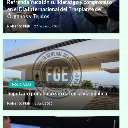
Refrenda Yucatán su liderazgo y compromiso
en el Día Internacional del Trasplante de
Órganos y Tejidos.
Roberto Nah
27 febrero, 2025
POLICIACAS
Imputado por abuso sexual en la vía pública.
Roberto Nah
1 abril, 2025