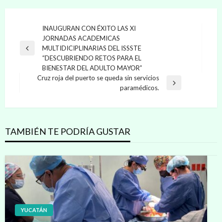
Navegación
INAUGURAN CON ÉXITO LAS XI
JORNADAS ACADEMICAS
de
MULTIDICIPLINARIAS DEL ISSSTE
Entrada
entradas
“DESCUBRIENDO RETOS PARA EL
anterior
BIENESTAR DEL ADULTO MAYOR”
Cruz roja del puerto se queda sin servicios
Entrada
paramédicos.
siguiente
TAMBIÉN TE PODRÍA GUSTAR
YUCATÁN