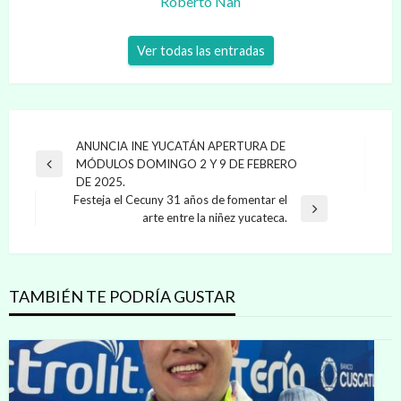
Roberto Nah
Ver todas las entradas
Navegación
ANUNCIA INE YUCATÁN APERTURA DE
MÓDULOS DOMINGO 2 Y 9 DE FEBRERO
de
Entrada
DE 2025.
anterior
entradas
Festeja el Cecuny 31 años de fomentar el
Entrada
arte entre la niñez yucateca.
siguiente
TAMBIÉN TE PODRÍA GUSTAR