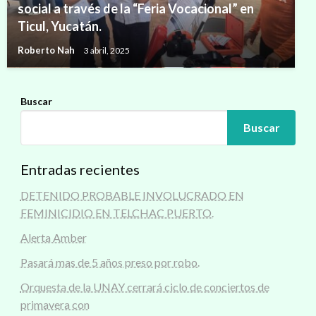
social a través de la “Feria Vocacional” en
Ticul, Yucatán.
Roberto Nah
3 abril, 2025
Buscar
Buscar
Entradas recientes
DETENIDO PROBABLE INVOLUCRADO EN
FEMINICIDIO EN TELCHAC PUERTO.
Alerta Amber
Pasará mas de 5 años preso por robo.
Orquesta de la UNAY cerrará ciclo de conciertos de
primavera con