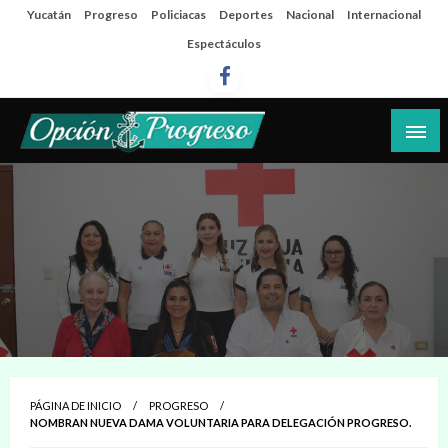
Salta
Yucatán
Progreso
Policiacas
Deportes
Nacional
Internacional
al
Espectáculos
contenido
Las noticias del día a día del puerto
Opción Progreso
PÁGINA DE INICIO
PROGRESO
NOMBRAN NUEVA DAMA VOLUNTARIA PARA DELEGACIÓN PROGRESO.