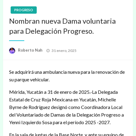
PROGRESO
Nombran nueva Dama voluntaria
para Delegación Progreso.
Publicado
Roberto Nah
31 enero, 2025
en
Se adquirirá una ambulancia nueva para la renovación de
su parque vehicular.
Mérida, Yucatán a 31 de enero de 2025.-La Delegada
Estatal de Cruz Roja Mexicana en Yucatán, Michelle
Byrne de Rodríguez designó como Coordinadora Local
del Voluntariado de Damas de la Delegación Progreso a
Yenni Izquierdo Sosa para el período 2025 -2027.
En la sala de juntas de la Base Norte, y ante su equipo de