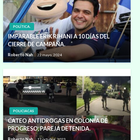
POLÍTICA.
IMPARABLE ERIK RIHANI A 10 DÍAS DEL
CIERRE DE CAMPAÑA.
Roberto Nah
22 mayo, 2024
POLICIACAS
CATEO ANTIDROGAS EN COLONIA DE
PROGRESO; PAREJA DETENIDA.
Roberto Nah
12 octubre, 2023