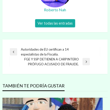
Roberto Nah
Ver todas las entradas
Navegación
Autoridades de EU certifican a 14
Entrada
especialistas de la Fiscalía.
de
anterior
FGE Y SSP DETIENEN A CARPINTERO
entradas
Entrada
PRÓFUGO ACUSADO DE FRAUDE.
siguiente
TAMBIÉN TE PODRÍA GUSTAR