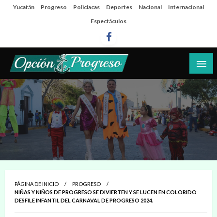
Salta
Yucatán
Progreso
Policiacas
Deportes
Nacional
Internacional
al
Espectáculos
contenido
Las noticias del día a día del puerto
Opción Progreso
PÁGINA DE INICIO
PROGRESO
NIÑAS Y NIÑOS DE PROGRESO SE DIVIERTEN Y SE LUCEN EN COLORIDO
DESFILE INFANTIL DEL CARNAVAL DE PROGRESO 2024.