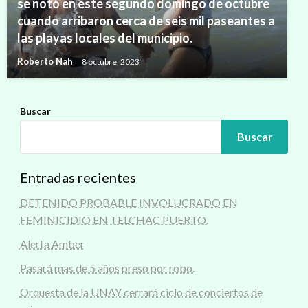
se notó en este segundo domingo de octubre
cuando arribaron cerca de seis mil paseantes a
las playas locales del municipio.
Roberto Nah
8 octubre, 2023
Buscar
Buscar
Entradas recientes
DETENIDO PROBABLE INVOLUCRADO EN
FEMINICIDIO EN TELCHAC PUERTO.
Alerta Amber
Pasará mas de 5 años preso por robo.
Orquesta de la UNAY cerrará ciclo de conciertos de