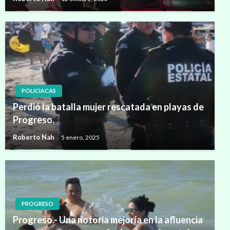
POLICIACAS
Perdió la batalla mujer rescatada en playas de
Progreso.
Roberto Nah
5 enero, 2025
PROGRESO
Progreso.- Una notoria mejoría en la afluencia