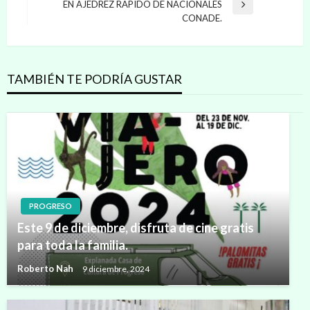
entradas
EN AJEDREZ RAPIDO DE NACIONALES
Entrada
CONADE.
siguiente
TAMBIÉN TE PODRÍA GUSTAR
PROGRESO
Este 9 de diciembre, disfruta de cine gratis
para toda la familia.
Roberto Nah
9 diciembre, 2024