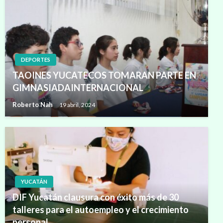
DEPORTES
TAOINES YUCATECOS TOMARAN PARTE EN
GIMNASIADAINTERNACIONAL
Roberto Nah
19 abril, 2024
YUCATÁN
DIF Yucatán clausura con éxito más de 30
talleres para el autoempleo y el crecimiento
personal.