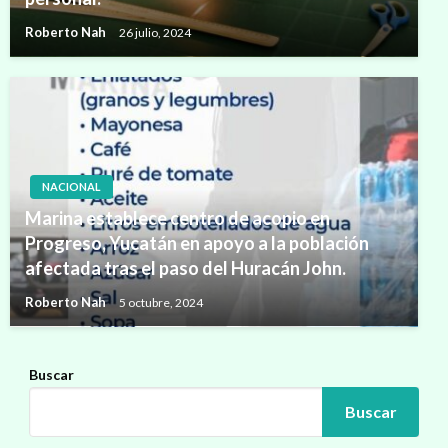
Roberto Nah
26 julio, 2024
NACIONAL
Marina establece centro de acopio en
Progreso, Yucatán en apoyo a la población
afectada tras el paso del Huracán John.
Roberto Nah
5 octubre, 2024
Buscar
Buscar