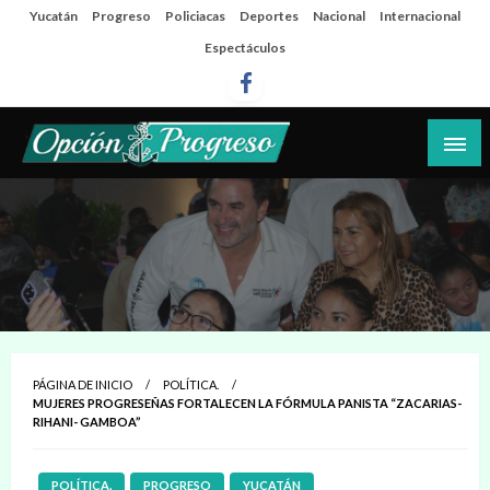
Salta
Yucatán
Progreso
Policiacas
Deportes
Nacional
Internacional
al
Espectáculos
contenido
Las noticias del día a día del puerto
Opción Progreso
PÁGINA DE INICIO
POLÍTICA.
MUJERES PROGRESEÑAS FORTALECEN LA FÓRMULA PANISTA “ZACARIAS-
RIHANI- GAMBOA”
POLÍTICA.
PROGRESO
YUCATÁN